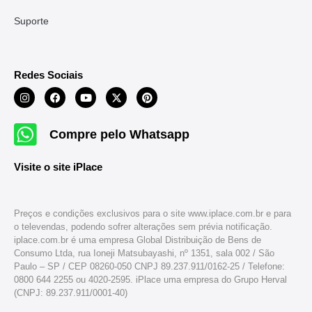
Suporte
Redes Sociais
Compre pelo Whatsapp
Visite o site iPlace
Preços e condições exclusivos para o site www.iplace.com.br e para
o televendas, podendo sofrer alterações sem prévia notificação.
iplace.com.br é uma empresa Global Distribuição de Bens de
Consumo Ltda, rua Ioneji Matsubayashi, nº 1351, sala 002 / São
Paulo – SP / CEP 08260-050 CNPJ 89.237.911/0162-25 / Telefone:
0800 644 2255 ou 4020-2595. iPlace uma empresa do Grupo Herval
(CNPJ: 89.237.911/0001-40)