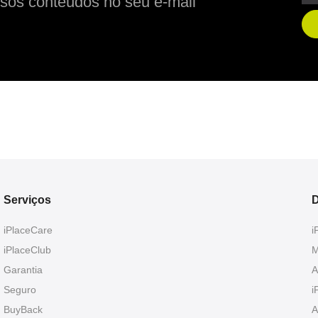
sos conteúdos no seu e-mail
Serviços
D
iPlaceCare
i
iPlaceClub
M
Garantia
A
Seguro
i
BuyBack
A