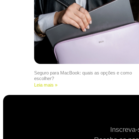
Seguro para MacBook: quais as opções e como
escolher?
Leia mais »
Inscreva-