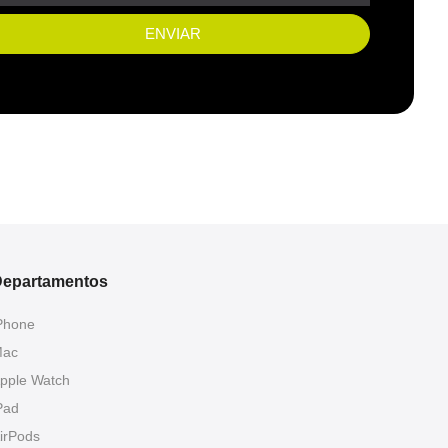
ENVIAR
epartamentos
Phone
ac
pple Watch
Pad
irPods