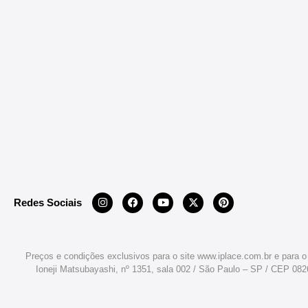
Redes Sociais
Preços e condições exclusivos para o site www.iplace.com.br e para o
Ioneji Matsubayashi, nº 1351, sala 002 / São Paulo – SP / CEP 08