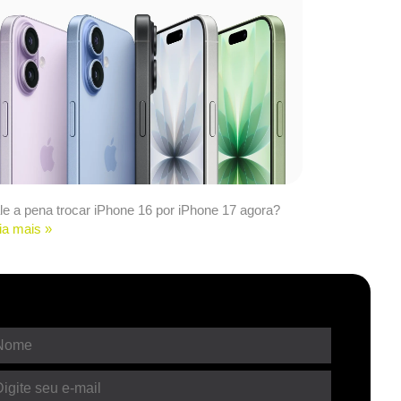
le a pena trocar iPhone 16 por iPhone 17 agora?
ia mais »