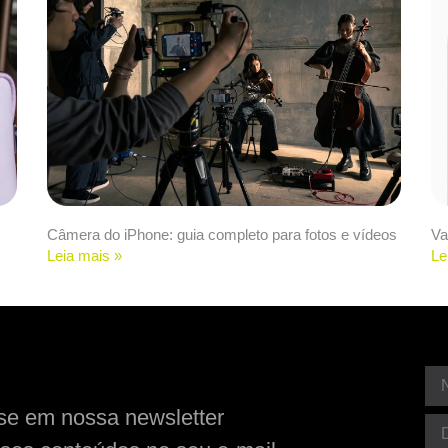
Câmera do iPhone: guia completo para fotos e vídeos
Va
Leia mais »
Le
se em nossa newsletter