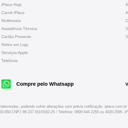
iPlace Hoje
Á
Carnê iPlace
A
Multimeios
O
Assistência Técnica
S
Cartão Presente
S
Retire em Loja
Serviços Apple
Telefonia
Compre pelo Whatsapp
V
 televendas, podendo sofrer alterações sem prévia notificação. iplace.com.
260-050 CNPJ 89.237.911/0162-25 / Telefone: 0800 644 2255 ou 4020-2595. 