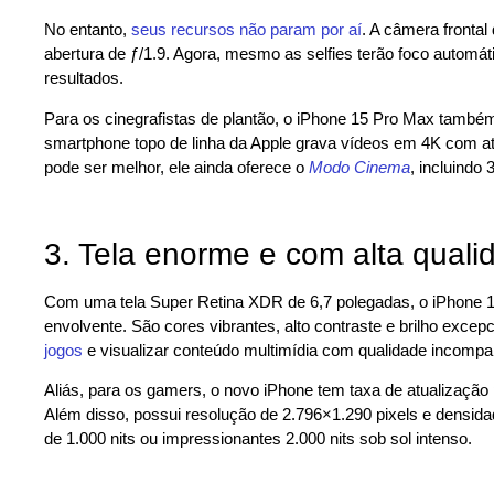
No entanto,
seus recursos não param por aí
. A câmera front
abertura de ƒ/1.9. Agora, mesmo as selfies terão foco automá
resultados.
Para os cinegrafistas de plantão, o iPhone 15 Pro Max também
smartphone topo de linha da Apple grava vídeos em 4K com at
pode ser melhor, ele ainda oferece o
Modo Cinema
, incluindo
3. Tela enorme e com alta qual
Com uma tela Super Retina XDR de 6,7 polegadas, o iPhone 1
envolvente. São cores vibrantes, alto contraste e brilho excepcio
jogos
e visualizar conteúdo multimídia com qualidade incompa
Aliás, para os gamers, o novo iPhone tem taxa de atualização
Além disso, possui resolução de 2.796×1.290 pixels e densidad
de 1.000 nits ou impressionantes 2.000 nits sob sol intenso.