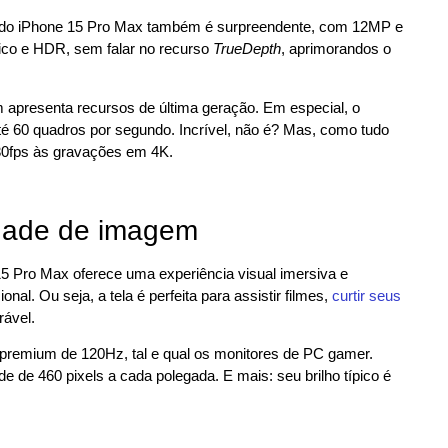
al do iPhone 15 Pro Max também é surpreendente, com 12MP e
tico e HDR, sem falar no recurso
TrueDepth
, aprimorandos o
 apresenta recursos de última geração. Em especial, o
é 60 quadros por segundo. Incrível, não é? Mas, como tudo
 30fps às gravações em 4K.
idade de imagem
5 Pro Max oferece uma experiência visual imersiva e
nal. Ou seja, a tela é perfeita para assistir filmes,
curtir seus
rável.
 premium de 120Hz, tal e qual os monitores de PC gamer.
e de 460 pixels a cada polegada. E mais: seu brilho típico é