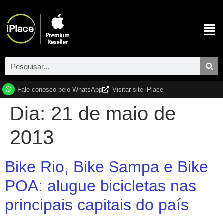
Fale conosco pelo WhatsApp
Visitar site iPlace
Dia:
21 de maio de
2013
Bike Rio, Bike Sampa e Bike
POA: alugue bicicletas nas
principais capitais do país