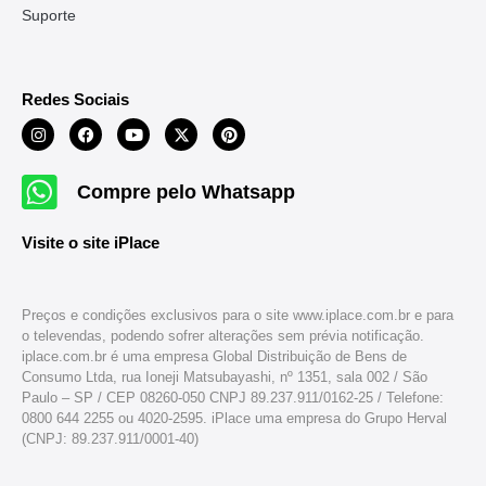
Suporte
Redes Sociais
Compre pelo Whatsapp
Visite o site iPlace
Preços e condições exclusivos para o site www.iplace.com.br e para
o televendas, podendo sofrer alterações sem prévia notificação.
iplace.com.br é uma empresa Global Distribuição de Bens de
Consumo Ltda, rua Ioneji Matsubayashi, nº 1351, sala 002 / São
Paulo – SP / CEP 08260-050 CNPJ 89.237.911/0162-25 / Telefone:
0800 644 2255 ou 4020-2595. iPlace uma empresa do Grupo Herval
(CNPJ: 89.237.911/0001-40)