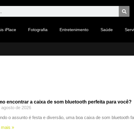
is iPlace
Fotografia
Entretenimento
Saúde
Serv
o encontrar a caixa de som bluetooth perfeita para você?
 agosto de 2026
do o assunto é festa e diversão, uma boa caixa de som bluetooth f
 mais »