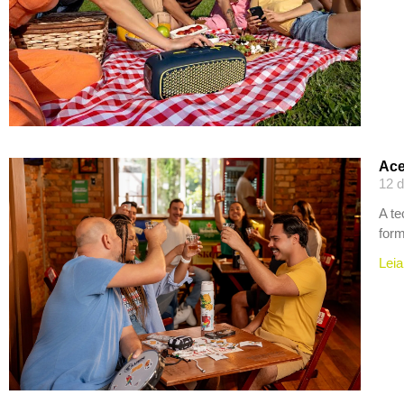
Ace
12 d
A te
for
Leia