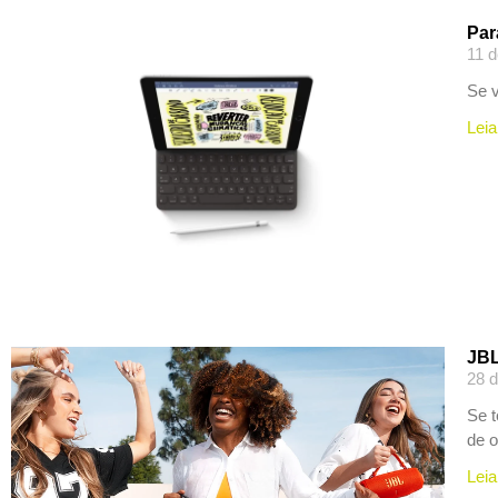
Par
11 d
Se v
Leia
JBL
28 d
Se 
de o
Leia