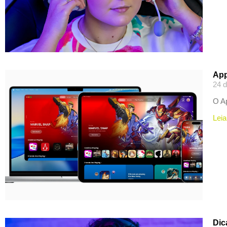
App
24 
O Ap
Leia
Dic