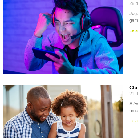
28 d
Joga
gam
Leia
Clu
21 d
Além
uma 
Leia