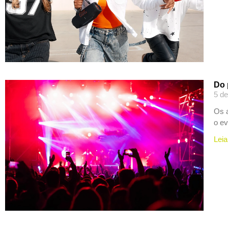
Do 
5 d
Os a
o ev
Leia