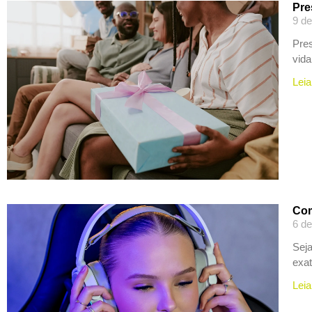
Pre
9 d
Pres
vida
Leia
Com
6 de
Seja
exa
Leia