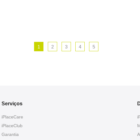
1
2
3
4
5
Serviços
D
iPlaceCare
i
iPlaceClub
M
Garantia
A