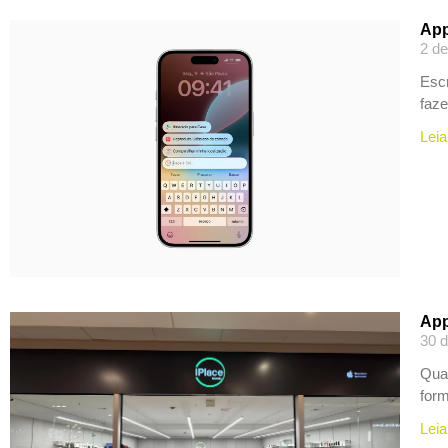
App
2 de
Escr
faze
Leia
App
30 d
Quan
for
Leia