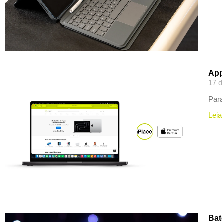
App
17 d
Para
Leia
Bat