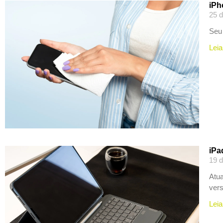
iPh
25 d
Seu 
Leia
iPa
19 d
Atua
vers
Leia