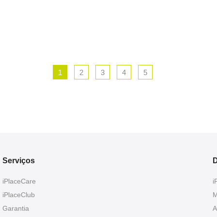
1
2
3
4
5
Serviços
D
iPlaceCare
i
iPlaceClub
M
Garantia
A