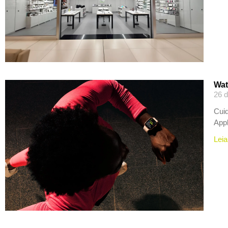
Wat
26 d
Cuid
App
Leia