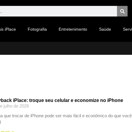
is iPlace
Fotografia
Entretenimento
Saúde
Serv
back iPlace: troque seu celular e economize no iPhone
e julho de 2026
a que trocar de iPhone pode ser mais fácil e econômico do que você
l
 mais »