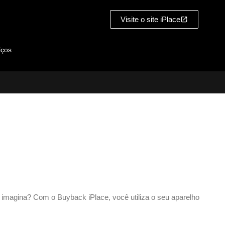
Visite o site iPlace
iços
 imagina? Com o Buyback iPlace, você utiliza o seu aparelho