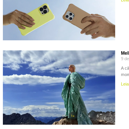
Mel
9 de
A câ
mome
Leia