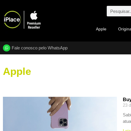
Apple
Origina
Fale conosco pelo WhatsApp
Apple
Buy
23 d
Sabi
atua
Leia