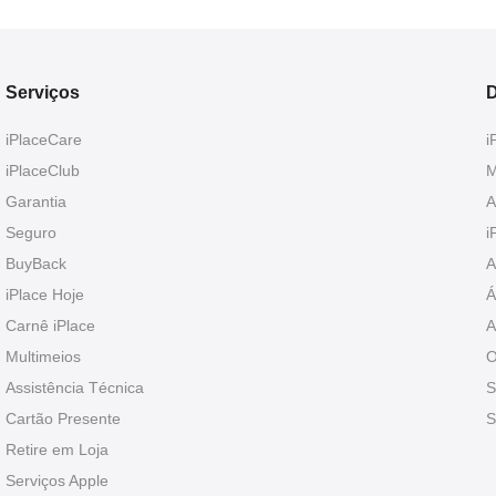
Serviços
D
iPlaceCare
i
iPlaceClub
M
Garantia
A
Seguro
i
BuyBack
A
iPlace Hoje
Á
Carnê iPlace
A
Multimeios
O
Assistência Técnica
S
Cartão Presente
S
Retire em Loja
Serviços Apple