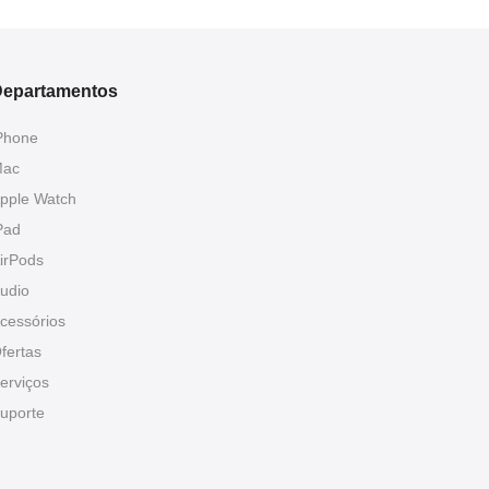
epartamentos
Phone
ac
pple Watch
Pad
irPods
udio
cessórios
fertas
erviços
uporte