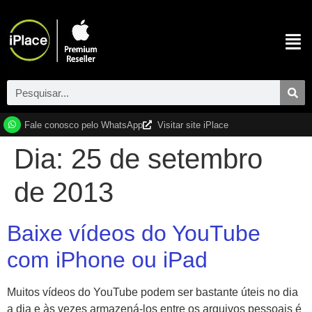
Fale conosco pelo WhatsApp
Visitar site iPlace
Dia:
25 de setembro
de 2013
Baixe vídeos do YouTube
com iPhone ou iPad
Muitos vídeos do YouTube podem ser bastante úteis no dia
a dia e às vezes armazená-los entre os arquivos pessoais é