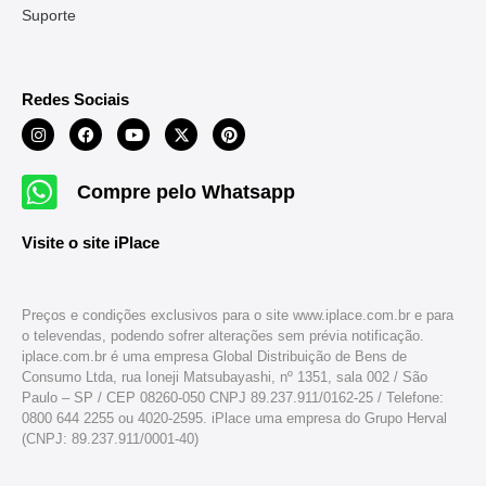
Suporte
Redes Sociais
Compre pelo Whatsapp
Visite o site iPlace
Preços e condições exclusivos para o site www.iplace.com.br e para
o televendas, podendo sofrer alterações sem prévia notificação.
iplace.com.br é uma empresa Global Distribuição de Bens de
Consumo Ltda, rua Ioneji Matsubayashi, nº 1351, sala 002 / São
Paulo – SP / CEP 08260-050 CNPJ 89.237.911/0162-25 / Telefone:
0800 644 2255 ou 4020-2595. iPlace uma empresa do Grupo Herval
(CNPJ: 89.237.911/0001-40)