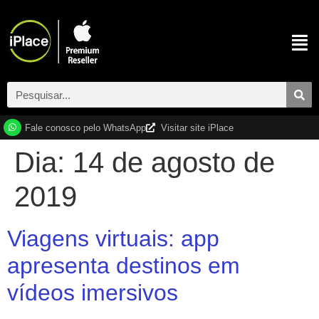
Fale conosco pelo WhatsApp
Visitar site iPlace
Dia:
14 de agosto de
2019
Viagens virtuais: app
apresenta destinos em
vídeos imersivos