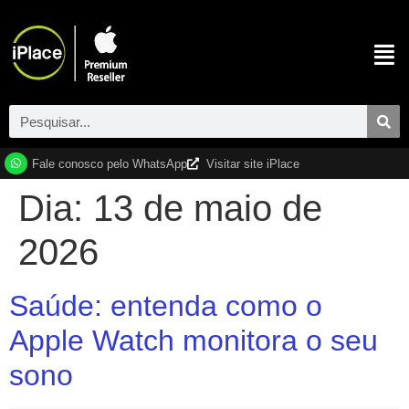
Fale conosco pelo WhatsApp
Visitar site iPlace
Dia:
13 de maio de
2026
Saúde: entenda como o
Apple Watch monitora o seu
sono