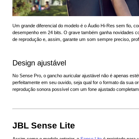
Um grande diferencial do modelo é o Áudio Hi-Res sem fio, c
desempenho em 24 bits. O grave também ganha novidades com
de reprodução e, assim, garante um som sempre preciso, prof
Design ajustável
No Sense Pro, o gancho auricular ajustável não é apenas esté
perfeitamente em seu ouvido, seja qual for o formato da sua o
reprodução sonora possível com um fone ajustado completam
JBL Sense Lite
Assim como o modelo anterior, o
Sense Lite
é projetado para 