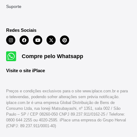
Suporte
Redes Sociais
Compre pelo Whatsapp
Visite o site iPlace
Preços e condições exclusivos para o site www.iplace.com.br e para
o televendas, podendo sofrer alterações sem prévia notificação.
iplace.com.br é uma empresa Global Distribuição de Bens de
Consumo Ltda, rua Ioneji Matsubayashi, nº 1351, sala 002 / São
Paulo – SP / CEP 08260-050 CNPJ 89.237.911/0162-25 / Telefone:
0800 644 2255 ou 4020-2595. iPlace uma empresa do Grupo Herval
(CNPJ: 89.237.911/0001-40)