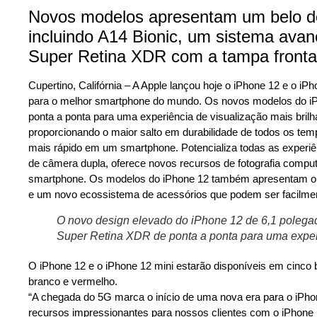
Novos modelos apresentam um belo des
incluindo A14 Bionic, um sistema ava
Super Retina XDR com a tampa frontal
Cupertino, Califórnia – A Apple lançou hoje o iPhone 12 e o i
para o melhor smartphone do mundo. Os novos modelos do i
ponta a ponta para uma experiência de visualização mais bril
proporcionando o maior salto em durabilidade de todos os te
mais rápido em um smartphone. Potencializa todas as experi
de câmera dupla, oferece novos recursos de fotografia computa
smartphone. Os modelos do iPhone 12 também apresentam 
e um novo ecossistema de acessórios que podem ser facilme
O novo design elevado do iPhone 12 de 6,1 polegad
Super Retina XDR de ponta a ponta para uma experi
O iPhone 12 e o iPhone 12 mini estarão disponíveis em cinco b
branco e vermelho.
“A chegada do 5G marca o início de uma nova era para o iP
recursos impressionantes para nossos clientes com o iPhone 1