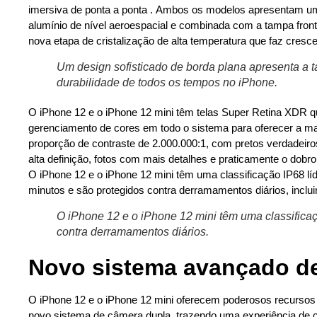
imersiva de ponta a ponta . Ambos os modelos apresentam u
alumínio de nível aeroespacial e combinada com a tampa fron
nova etapa de cristalização de alta temperatura que faz cresce
Um design sofisticado de borda plana apresenta a t
durabilidade de todos os tempos no iPhone.
O iPhone 12 e o iPhone 12 mini têm telas Super Retina XDR 
gerenciamento de cores em todo o sistema para oferecer a ma
proporção de contraste de 2.000.000:1, com pretos verdadeir
alta definição, fotos com mais detalhes e praticamente o dobr
O iPhone 12 e o iPhone 12 mini têm uma classificação IP68 líde
minutos e são protegidos contra derramamentos diários, incluin
O iPhone 12 e o iPhone 12 mini têm uma classificaçã
contra derramamentos diários.
Novo sistema avançado d
O iPhone 12 e o iPhone 12 mini oferecem poderosos recursos d
novo sistema de câmera dupla, trazendo uma experiência de c