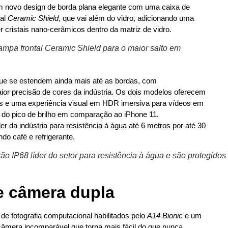
m novo design de borda plana elegante com uma caixa de
tal
Ceramic Shield
, que vai além do vidro, adicionando uma
r cristais nano-cerâmicos dentro da matriz de vidro.
ampa frontal Ceramic Shield para o maior salto em
que se estendem ainda mais até as bordas, com
ior precisão de cores da indústria. Os dois modelos oferecem
os e uma experiência visual em HDR imersiva para vídeos em
o do pico de brilho em comparação ao iPhone 11.
r da indústria para resistência à água até 6 metros por até 30
do café e refrigerante.
o IP68 líder do setor para resistência à água e são protegidos
e câmera dupla
e fotografia computacional habilitados pelo
A14 Bionic
e um
âmera incomparável que torna mais fácil do que nunca