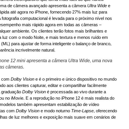
 sistema de câmera avançado apresenta a câmera
Ultra
Wide
e
ápida até agora no iPhone, fornecendo 27% mais luz para
 fotografia computacional é levada para o próximo nível nos
sempenho mais rápido agora em todas as câmeras –
quer ambiente. Os clientes terão fotos mais brilhantes e
ca luz com o modo Noite, e mais textura e menos ruído em
ML) para ajustar de forma inteligente o balanço de branco,
arência incrivelmente natural.
hone 12 mini apresenta a câmera Ultra Wide, uma nova
 as câmeras.
DR com
Dolby Vision
e é o primeiro e único dispositivo no mundo
do aos clientes capturar, editar e compartilhar facilmente
A graduação
Dolby Vision
é processada ao vivo durante a
 ou no iMovie. E a reprodução no iPhone 12 é mais realista do
s modelos também apresentam estabilização de vídeo
istas com
Dolby Vision
e modo noturno
Time-Lapse
, oferecendo
rilhas de luz melhores e exposição mais suave em cenários de