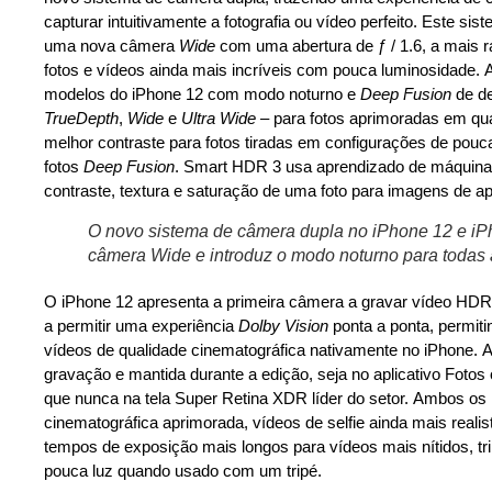
capturar intuitivamente a fotografia ou vídeo perfeito. Este
uma nova câmera
Wide
com uma abertura de ƒ / 1.6, a mais r
fotos e vídeos ainda mais incríveis com pouca luminosidade. A
modelos do iPhone 12 com modo noturno e
Deep Fusion
de de
TrueDepth
,
Wide
e
Ultra Wide
– para fotos aprimoradas em qual
melhor contraste para fotos tiradas em configurações de pou
fotos
Deep Fusion
. Smart HDR 3 usa aprendizado de máquina (
contraste, textura e saturação de uma foto para imagens de ap
O novo sistema de câmera dupla no iPhone 12 e iP
câmera Wide e introduz o modo noturno para todas
O iPhone 12 apresenta a primeira câmera a gravar vídeo H
a permitir uma experiência
Dolby Vision
ponta a ponta, permitin
vídeos de qualidade cinematográfica nativamente no iPhone. 
gravação e mantida durante a edição, seja no aplicativo Fotos
que nunca na tela Super Retina XDR líder do setor. Ambos o
cinematográfica aprimorada, vídeos de selfie ainda mais real
tempos de exposição mais longos para vídeos mais nítidos, t
pouca luz quando usado com um tripé.