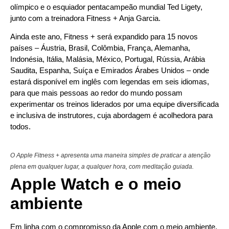
entrelaçam
âncora
olímpico e o esquiador pentacampeão mundial Ted Ligety,
com
exclusivo,
junto com a treinadora Fitness + Anja Garcia.
fluidez
impresso
em
em
Ainda este ano, Fitness + será expandido para 15 novos
couro
couro
Fauve
Swift
países – Áustria, Brasil, Colômbia, França, Alemanha,
Barénia.
com
Indonésia, Itália, Malásia, México, Portugal, Rússia, Arábia
um
Saudita, Espanha, Suíça e Emirados Árabes Unidos – onde
mostrador
de
estará disponível em inglês com legendas em seis idiomas,
relógio
para que mais pessoas ao redor do mundo possam
complementar.
experimentar os treinos liderados por uma equipe diversificada
e inclusiva de instrutores, cuja abordagem é acolhedora para
todos.
O Apple Fitness + apresenta uma maneira simples de praticar a atenção
plena em qualquer lugar, a qualquer hora, com meditação guiada.
Apple Watch e o meio
ambiente
Em linha com o compromisso da Apple com o meio ambiente,