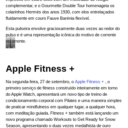
à
mágica
complementar, e o Gourmette Double Tour homenageia os
trama
/
colarinhos Hermès dos anos 1930, com elos entrelaçados
da
felicidade
pulseira
carmesim.
fluidamente em couro Fauve Barénia flexível.
e
emparelha-
Esta pulseira envolve graciosamente duas vezes ao redor do
se
pulso e é uma representação icônica do motivo de corrente
com
o
recorrente.
novo
O
A
mostrador
Apple
Apple
do
Watch
Watch
relógio
Hermès
Hermès
Nike
Apple Fitness +
Gourmette
apresenta
Bounce.
Double
o
Tour
Circuito
homenageia
H,
Na segunda-feira, 27 de setembro, o
Apple Fitness +
, o
os
uma
primeiro serviço de fitness construído inteiramente em torno
colarinhos
representação
do Apple Watch, apresentará um novo tipo de treino de
Hermès
gráfica
dos
ousada
condicionamento corporal com Pilates e uma maneira simples
anos
de
de praticar mindfulness em qualquer lugar, a qualquer hora,
1930,
um
com
design
com meditação guiada. Fitness + também está lançando um
elos
de
novo programa chamado Workouts to Get Ready for Snow
que
corrente
Season, apresentando o duas vezes medalhista de ouro
se
de