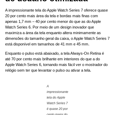
quem
uma
fazer
anda
classificação
um
A impressionante tela do Apple Watch Series 7 oferece quase
de
de
eletrocardiograma
bicicleta.
resistência
diretamente
20 por cento mais área da tela e bordas mais finas com
à
do
apenas 1,7 mm – 40 por cento menor do que as do Apple
água
pulso
Watch Series 6. Por meio de um design inovador que
WR50.
com
o
maximiza a área da tela enquanto altera minimamente as
aplicativo
dimensões do tamanho geral da caixa, o Apple Watch Series 7
de
ECG.
está disponível em tamanhos de 41 mm e 45 mm.
Enquanto o pulso está abaixado, a tela Always-On Retina é
até 70 por cento mais brilhante em interiores do que a do
Apple Watch Series 6, tornando mais fácil ver o mostrador do
relógio sem ter que levantar o pulso ou ativar a tela.
A
impressionante
tela do Apple
Watch Series 7
é quase 20 por
cento maior do