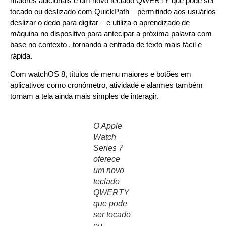
maiores adicionais e um novo teclado QWERTY que pode ser
tocado ou deslizado com QuickPath – permitindo aos usuários
deslizar o dedo para digitar – e utiliza o aprendizado de
máquina no dispositivo para antecipar a próxima palavra com
base no contexto , tornando a entrada de texto mais fácil e
rápida.
Com watchOS 8, títulos de menu maiores e botões em
aplicativos como cronômetro, atividade e alarmes também
tornam a tela ainda mais simples de interagir.
O Apple
Watch
Series 7
oferece
um novo
teclado
QWERTY
que pode
ser tocado
ou