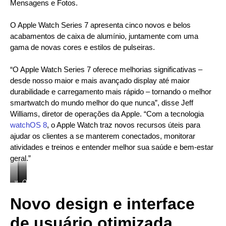
Mensagens e Fotos.
O Apple Watch Series 7 apresenta cinco novos e belos
acabamentos de caixa de alumínio, juntamente com uma
gama de novas cores e estilos de pulseiras.
“O Apple Watch Series 7 oferece melhorias significativas –
desde nosso maior e mais avançado display até maior
durabilidade e carregamento mais rápido – tornando o melhor
smartwatch do mundo melhor do que nunca”, disse Jeff
Williams, diretor de operações da Apple. “Com a tecnologia
watchOS 8
, o Apple Watch traz novos recursos úteis para
ajudar os clientes a se manterem conectados, monitorar
atividades e treinos e entender melhor sua saúde e bem-estar
geral.”
watchOS
O
Os
8
Apple
usuários
Novo design e interface
traz
Watch
do
novos
Series
Apple
recursos
7
Watch
de usuário otimizada
para
mantém
podem