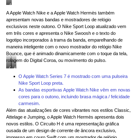
Apple
Watch
A Apple Watch Nike e a Apple Watch Hermès também
Series
apresentam novas bandas e mostradores de relógio
7
em
exclusivos neste outono. O Nike Sport Loop atualizado vem
prata,
em três cores e apresenta o Nike Swoosh e o texto do
grafite
e
logotipo incorporados à trama da banda, emparelhando de
aço
maneira inteligente com o novo mostrador do relógio Nike
inoxidável
Bounce, que é animado dinamicamente com o toque da tela,
dourado.
rolagem do Digital Coroa, ou movimento do pulso.
O
As
Nike
bandas
O Apple Watch Series 7 é mostrado com uma pulseira
Sport
esportivas
Nike Sport Loop preta.
Loop
Apple
atualizado
Watch
As bandas esportivas Apple Watch Nike vêm em novas
apresenta
Nike
cores para o outono, incluindo brasa mágica / felicidade
o
vêm
Nike
em
carmesim.
Swoosh
novas
Além das atualizações de cores vibrantes nos estilos Classic,
e
cores
Attelage e Jumping, o Apple Watch Hermès apresenta dois
o
para
texto
o
novos estilos. O Circuito H é uma representação gráfica
do
outono,
ousada de um design de corrente de âncora exclusivo,
logotipo
incluindo
impresso em couro Swift com um mostrador de relógio
incorporados
brasa