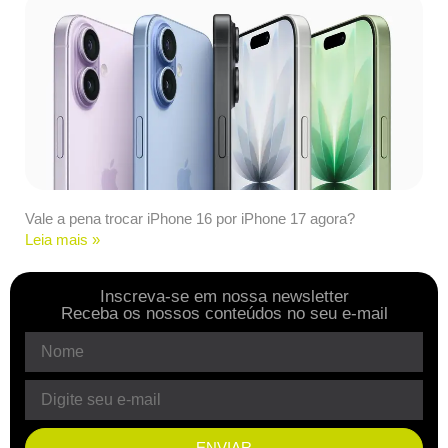
Vale a pena trocar iPhone 16 por iPhone 17 agora?
Leia mais »
Inscreva-se em nossa newsletter
Receba os nossos conteúdos no seu e-mail
ENVIAR