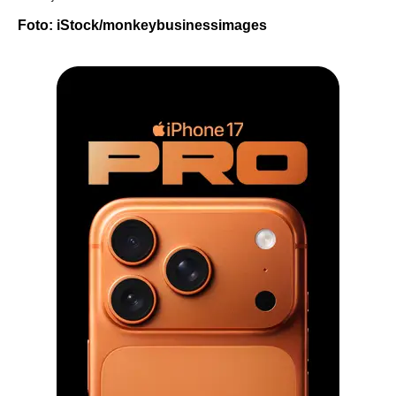
Foto: iStock/monkeybusinessimages