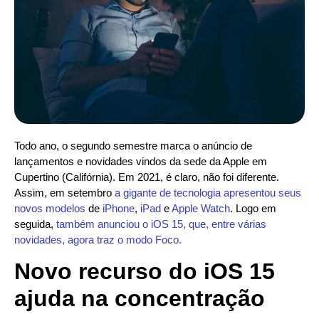
Todo ano, o segundo semestre marca o anúncio de
lançamentos e novidades vindos da sede da Apple em
Cupertino (Califórnia). Em 2021, é claro, não foi diferente.
Assim, em setembro
a gigante de tecnologia apresentou seus
novos modelos
de
iPhone
,
iPad
e
Apple Watch
. Logo em
seguida,
também anunciou o iOS 15, que, entre várias
novidades, agora traz o modo Foco.
Novo recurso do iOS 15
ajuda na concentração