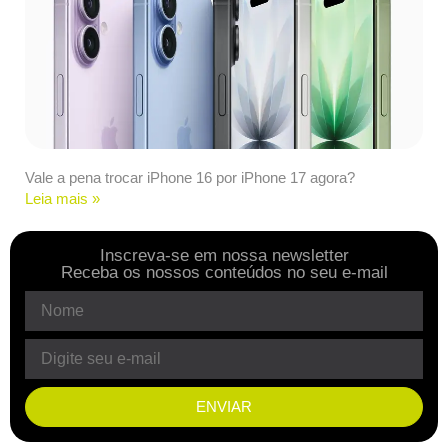
Vale a pena trocar iPhone 16 por iPhone 17 agora?
Leia mais »
Inscreva-se em nossa newsletter
Receba os nossos conteúdos no seu e-mail
ENVIAR