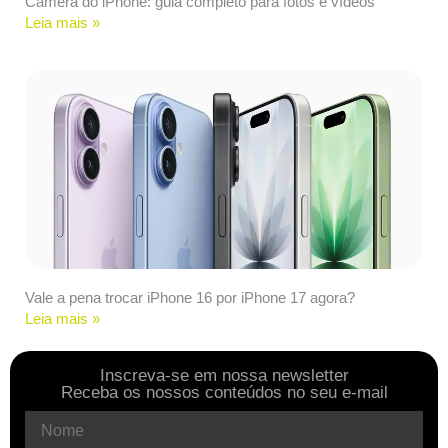
Câmera do iPhone: guia completo para fotos e vídeos
Leia mais »
Vale a pena trocar iPhone 16 por iPhone 17 agora?
Leia mais »
Inscreva-se em nossa newsletter
Receba os nossos conteúdos no seu e-mail