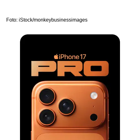
Foto: iStock/monkeybusinessimages