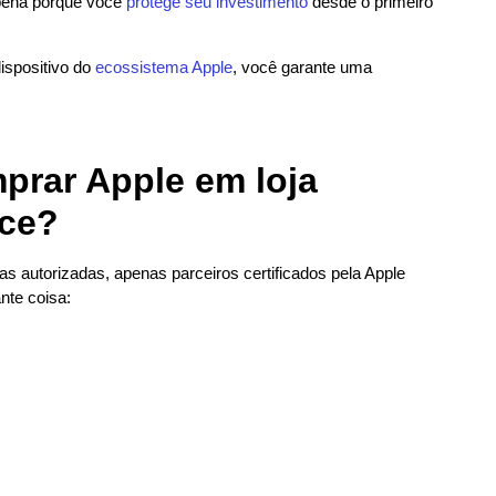
 pena porque você
protege seu investimento
desde o primeiro
ispositivo do
ecossistema Apple
, você garante uma
mprar Apple em loja
ace?
s autorizadas, apenas parceiros certificados pela Apple
nte coisa: