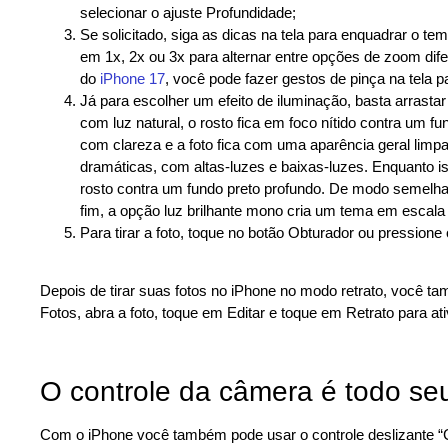
selecionar o ajuste Profundidade;
Se solicitado, siga as dicas na tela para enquadrar o t
em 1x, 2x ou 3x para alternar entre opções de zoom dif
do
iPhone 17
, você pode fazer gestos de pinça na tela pa
Já para escolher um efeito de iluminação, basta arrasta
com luz natural, o rosto fica em foco nítido contra um fu
com clareza e a foto fica com uma aparência geral limp
dramáticas, com altas-luzes e baixas-luzes. Enquanto is
rosto contra um fundo preto profundo. De modo semelhan
fim, a opção luz brilhante mono cria um tema em escal
Para tirar a foto, toque no botão Obturador ou pressio
Depois de tirar suas fotos no iPhone no modo retrato, você ta
Fotos, abra a foto, toque em Editar e toque em Retrato para ativ
O controle da câmera é todo se
Com o iPhone você também pode usar o controle deslizante “Co