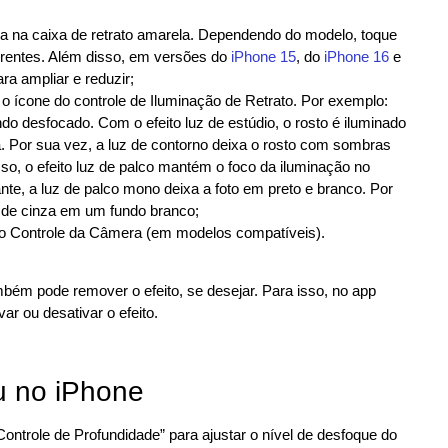
ema na caixa de retrato amarela. Dependendo do modelo, toque
erentes. Além disso, em versões do
iPhone 15
, do
iPhone 16
e
ra ampliar e reduzir;
r o ícone do controle de Iluminação de Retrato. Por exemplo:
ndo desfocado. Com o efeito luz de estúdio, o rosto é iluminado
a. Por sua vez, a luz de contorno deixa o rosto com sombras
so, o efeito luz de palco mantém o foco da iluminação no
te, a luz de palco mono deixa a foto em preto e branco. Por
a de cinza em um fundo branco;
ne o Controle da Câmera (em modelos compatíveis).
mbém pode remover o efeito, se desejar. Para isso, no app
ar ou desativar o efeito.
u no iPhone
ntrole de Profundidade” para ajustar o nível de desfoque do