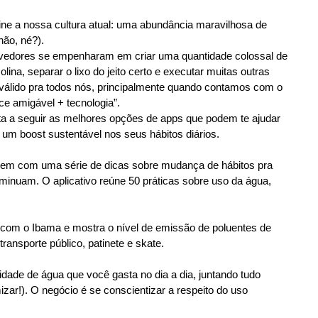
fine a nossa cultura atual: uma abundância maravilhosa de
não, né?).
lvedores se empenharam em criar uma quantidade colossal de
lina, separar o lixo do jeito certo e executar muitas outras
válido pra todos nós, principalmente quando contamos com o
e amigável + tecnologia”.
sta a seguir as melhores opções de apps que podem te ajudar
 um boost sustentável nos seus hábitos diários.
vem com uma série de dicas sobre mudança de hábitos pra
minuam. O aplicativo reúne 50 práticas sobre uso da água,
a com o Ibama e mostra o nível de emissão de poluentes de
ransporte público, patinete e skate.
idade de água que você gasta no dia a dia, juntando tudo
r!). O negócio é se conscientizar a respeito do uso