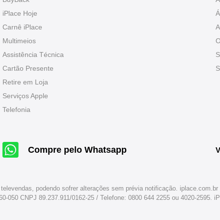
iPlace Hoje
Á
Carnê iPlace
A
Multimeios
O
Assistência Técnica
S
Cartão Presente
S
Retire em Loja
Serviços Apple
Telefonia
Compre pelo Whatsapp
V
 televendas, podendo sofrer alterações sem prévia notificação. iplace.com.
260-050 CNPJ 89.237.911/0162-25 / Telefone: 0800 644 2255 ou 4020-2595. 