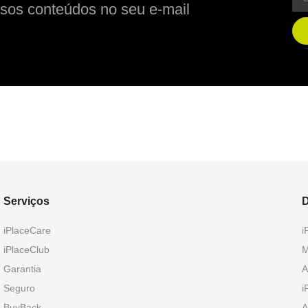
sos conteúdos no seu e-mail
Serviços
D
iPlaceCare
i
iPlaceClub
M
Garantia
A
Seguro
i
BuyBack
A