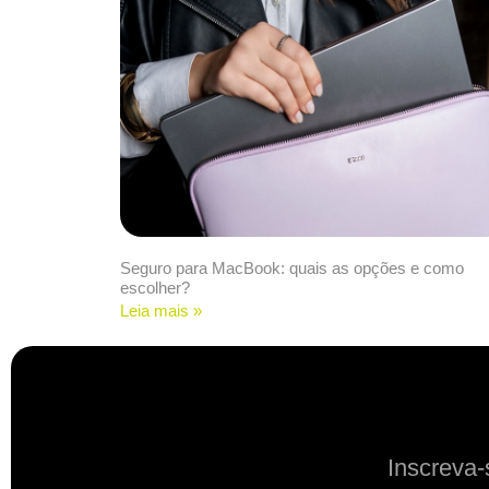
Seguro para MacBook: quais as opções e como
escolher?
Leia mais »
Inscreva-