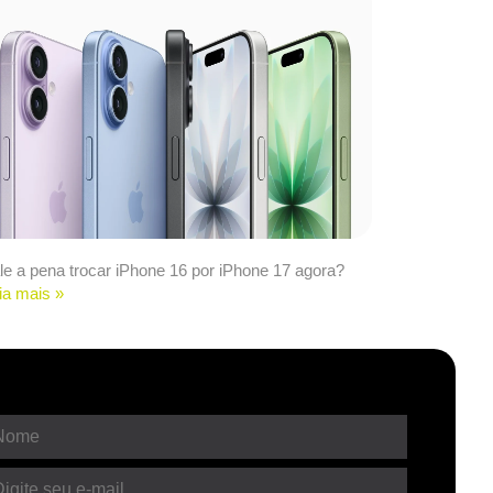
le a pena trocar iPhone 16 por iPhone 17 agora?
ia mais »