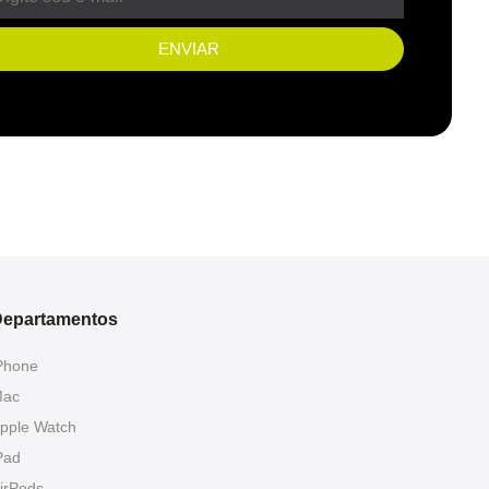
ENVIAR
epartamentos
Phone
ac
pple Watch
Pad
irPods