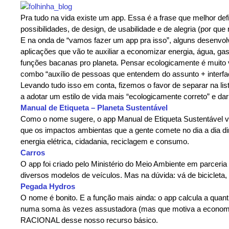
Pra tudo na vida existe um app. Essa é a frase que melhor de
possibilidades, de design, de usabilidade e de alegria (por que 
E na onda de “vamos fazer um app pra isso”, alguns desenvo
aplicações que vão te auxiliar a economizar energia, água, gaso
funções bacanas pro planeta. Pensar ecologicamente é muito 
combo “auxílio de pessoas que entendem do assunto + interfac
Levando tudo isso em conta, fizemos o favor de separar na li
a adotar um estilo de vida mais “ecologicamente correto” e dar
Manual de Etiqueta – Planeta Sustentável
Como o nome sugere, o app Manual de Etiqueta Sustentável 
que os impactos ambientas que a gente comete no dia a dia di
energia elétrica, cidadania, reciclagem e consumo.
Carros
O app foi criado pelo Ministério do Meio Ambiente em parceri
diversos modelos de veículos. Mas na dúvida: vá de bicicleta, t
Pegada Hydros
O nome é bonito. E a função mais ainda: o app calcula a quant
numa soma às vezes assustadora (mas que motiva a economiza
RACIONAL desse nosso recurso básico.