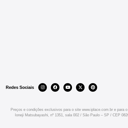
Redes Sociais
Preços e condições exclusivos para o site www.iplace.com.br e para o
Ioneji Matsubayashi, nº 1351, sala 002 / São Paulo – SP / CEP 08