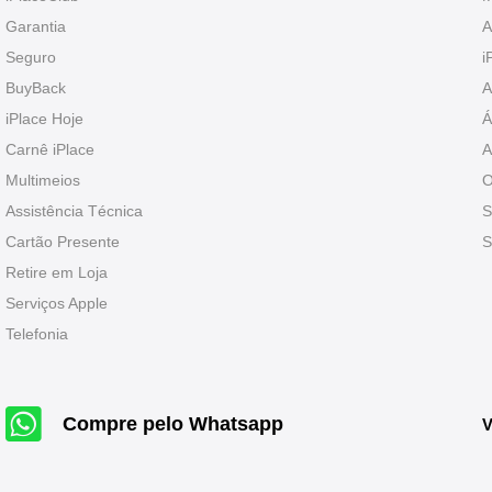
Garantia
A
Seguro
i
BuyBack
A
iPlace Hoje
Á
Carnê iPlace
A
Multimeios
O
Assistência Técnica
S
Cartão Presente
S
Retire em Loja
Serviços Apple
Telefonia
Compre pelo Whatsapp
V