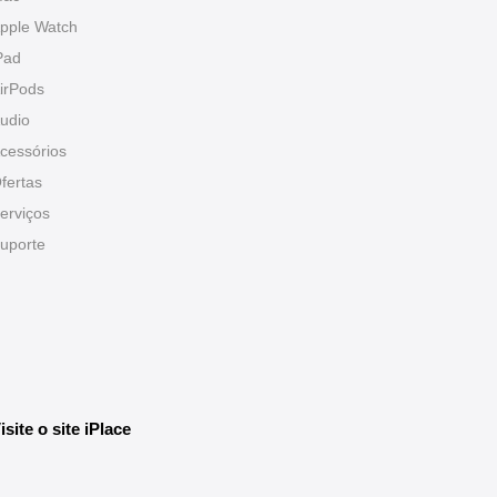
pple Watch
Pad
irPods
udio
cessórios
fertas
erviços
uporte
isite o site iPlace