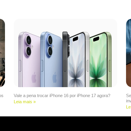
os
Vale a pena trocar iPhone 16 por iPhone 17 agora?
Se
in
Leia mais »
Le