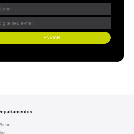
ENVIAR
epartamentos
Phone
ac