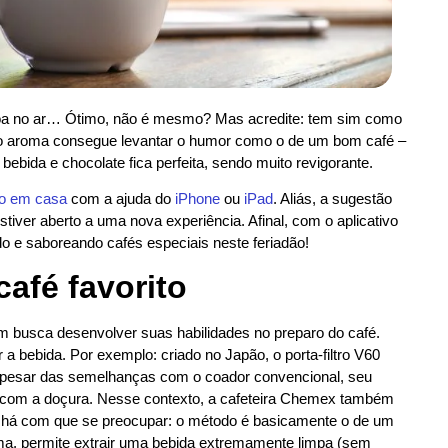
Páscoa no ar… Ótimo, não é mesmo? Mas acredite: tem sim como
ro aroma consegue levantar o humor como o de um bom café –
bebida e chocolate fica perfeita, sendo muito revigorante.
po em casa
com a ajuda do
iPhone
ou
iPad
. Aliás, a sugestão
stiver aberto a uma nova experiência. Afinal, com o aplicativo
do e saboreando cafés especiais neste feriadão!
afé favorito
em busca desenvolver suas habilidades no preparo do café.
r a bebida. Por exemplo: criado no Japão, o porta-filtro V60
Apesar das semelhanças com o coador convencional, seu
a com a doçura. Nesse contexto, a cafeteira Chemex também
o há com que se preocupar: o método é basicamente o de um
rma, permite extrair uma bebida extremamente limpa (sem