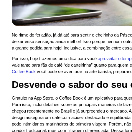
No ritmo do feriadão, já dá até para sentir o cheirinho da 
deixar essa sensação ainda melhor! Isso porque nenhum out
a grande pedida para hoje! Inclusive, a combinação entre essa 
Por isso, hoje trazemos uma dica para você
aproveitar o tem
vale tanto para fãs de café “de carteirinha” quanto para quem e
Coffee Book
você pode se aventurar na arte barista, preparan
Desvende o sabor do seu c
Gratuito na App Store, o Coffee Book é um aplicativo para qu
Para isso, inclui detalhes sobre as principais maneiras de faze
chegou recentemente no Brasil e já surpreendeu o mercado. 
design assegura um café com acidez destacada e equilibrad
pode intimidar os marinheiros de primeira viagem. Porém, nã
coador tradicional, mas com filtragem diferenciada. Dessa fo