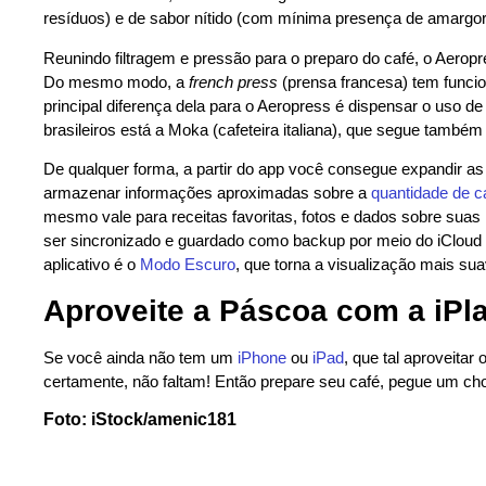
resíduos) e de sabor nítido (com mínima presença de amargor
Reunindo filtragem e pressão para o preparo do café, o Aero
Do mesmo modo, a
french press
(prensa francesa) tem funcio
principal diferença dela para o Aeropress é dispensar o uso de
brasileiros está a Moka (cafeteira italiana), que segue també
De qualquer forma, a partir do app você consegue expandir as
armazenar informações aproximadas sobre a
quantidade de c
mesmo vale para receitas favoritas, fotos e dados sobre suas 
ser sincronizado e guardado como backup por meio do iCloud e
aplicativo é o
Modo Escuro
, que torna a visualização mais sua
Aproveite a Páscoa com a iPl
Se você ainda não tem um
iPhone
ou
iPad
, que tal aproveitar 
certamente, não faltam! Então prepare seu café, pegue um cho
Foto: iStock/amenic181