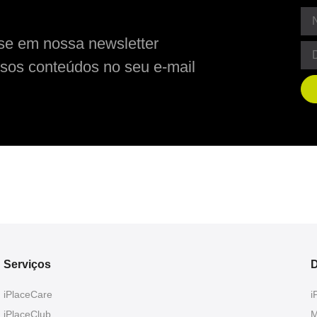
se em nossa newsletter
sos conteúdos no seu e-mail
Serviços
D
iPlaceCare
i
iPlaceClub
M