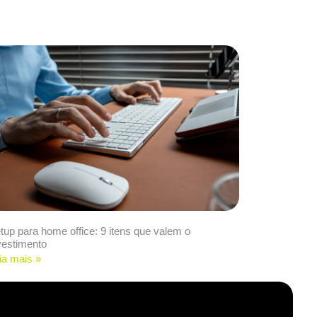
tup para home office: 9 itens que valem o
vestimento
ia mais »