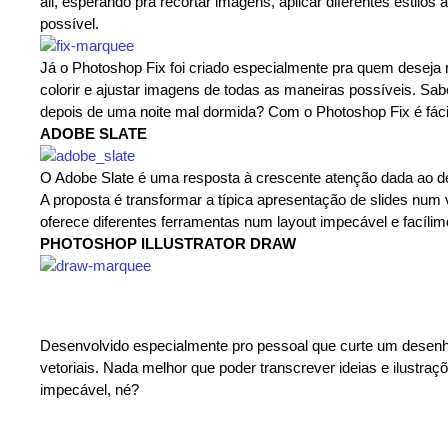
ali, esperando pra recortar imagens, aplicar diferentes estilos
possível.
Já o Photoshop Fix foi criado especialmente pra quem deseja reto
colorir e ajustar imagens de todas as maneiras possíveis. Sa
depois de uma noite mal dormida? Com o Photoshop Fix é fáci
ADOBE SLATE
O Adobe Slate é uma resposta à crescente atenção dada ao des
A proposta é transformar a típica apresentação de slides num v
oferece diferentes ferramentas num layout impecável e facílim
PHOTOSHOP ILLUSTRATOR DRAW
Desenvolvido especialmente pro pessoal que curte um desenho à
vetoriais. Nada melhor que poder transcrever ideias e ilustraç
impecável, né?