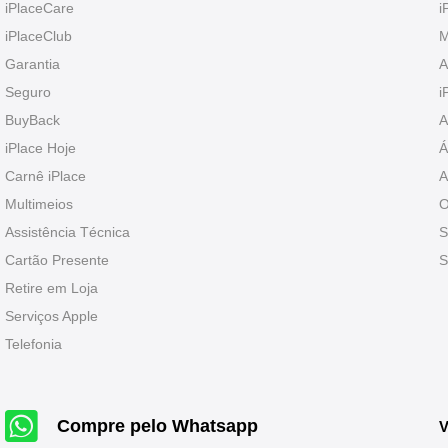
iPlaceCare
i
iPlaceClub
M
Garantia
A
Seguro
i
BuyBack
A
iPlace Hoje
Á
Carnê iPlace
A
Multimeios
O
Assistência Técnica
S
Cartão Presente
S
Retire em Loja
Serviços Apple
Telefonia
Compre pelo Whatsapp
V