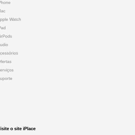
Phone
ac
pple Watch
Pad
irPods
udio
cessórios
fertas
erviços
uporte
isite o site iPlace