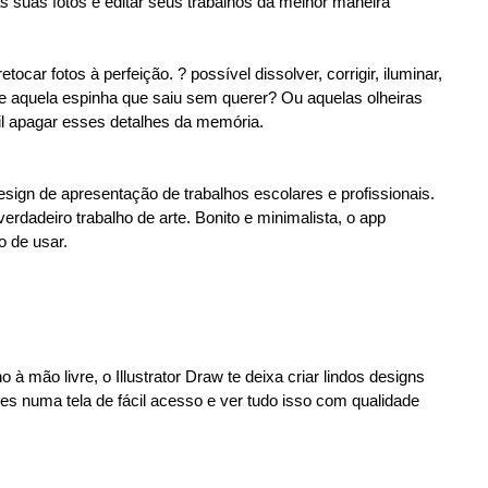
 às suas fotos e editar seus trabalhos da melhor maneira
car fotos à perfeição. ? possível dissolver, corrigir, iluminar,
be aquela espinha que saiu sem querer? Ou aquelas olheiras
l apagar esses detalhes da memória.
ign de apresentação de trabalhos escolares e profissionais.
erdadeiro trabalho de arte. Bonito e minimalista, o app
o de usar.
 mão livre, o Illustrator Draw te deixa criar lindos designs
ões numa tela de fácil acesso e ver tudo isso com qualidade