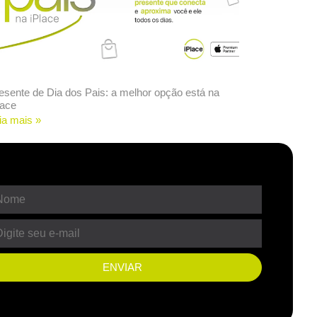
esente de Dia dos Pais: a melhor opção está na
lace
ia mais »
ENVIAR