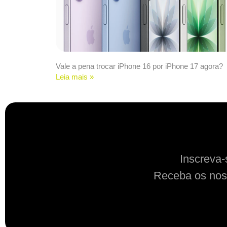
Vale a pena trocar iPhone 16 por iPhone 17 agora?
Leia mais »
Inscreva-
Receba os nos