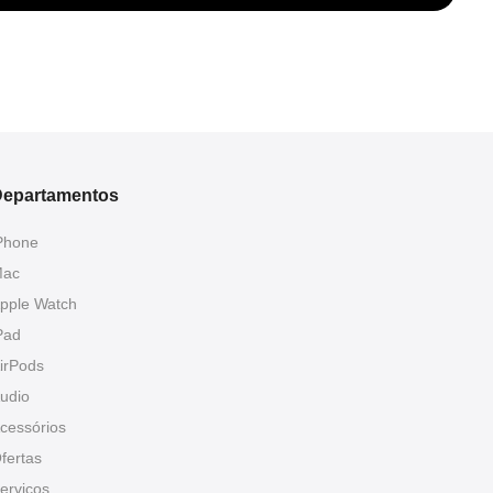
epartamentos
Phone
ac
pple Watch
Pad
irPods
udio
cessórios
fertas
erviços