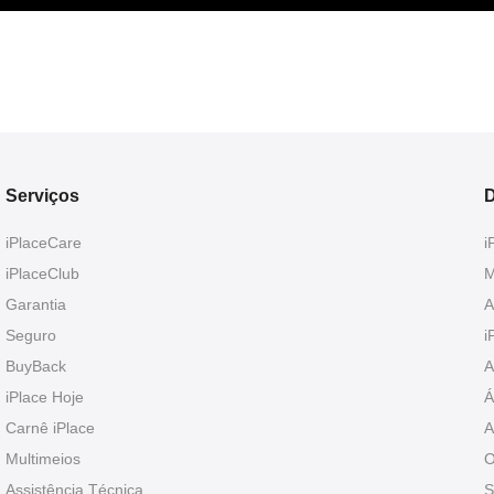
Serviços
D
iPlaceCare
i
iPlaceClub
M
Garantia
A
Seguro
i
BuyBack
A
iPlace Hoje
Á
Carnê iPlace
A
Multimeios
O
Assistência Técnica
S