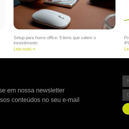
Setup para home office: 9 itens que valem o
Pr
investimento
iP
Leia mais »
Le
se em nossa newsletter
sos conteúdos no seu e-mail