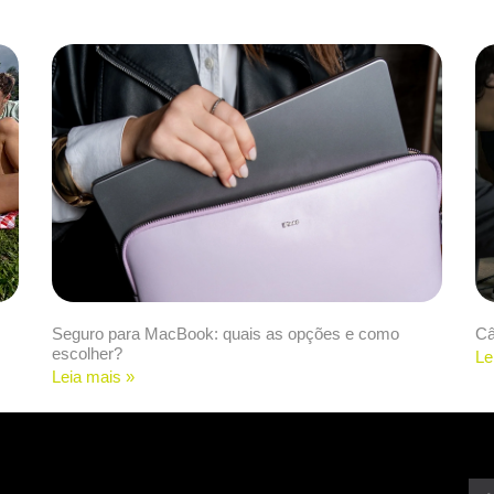
Seguro para MacBook: quais as opções e como
Câ
escolher?
Le
Leia mais »