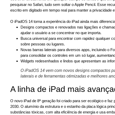
pesquisar no Safari, tudo sem soltar o Apple Pencil. Esse rec
escrito em digitado em tempo real para manter a privacidade 
_
O iPadOS 14 torna a experiência do iPad ainda mais diferencia
Designs compactos e renovados nas ligações e chamada
ajudar o usuário a se concentrar no que importa.
Busca universal para encontrar com rapidez qualquer co
sobre pessoas ou lugares.
Novas barras laterais para diversos apps, incluindo o F
para consolidar os controles em um só lugar, aumentand
Widgets redesenhados e lindos que apresentam as inform
O iPadOS 14 vem com novos designs compactos para 
laterais e de ferramentas otimizadas e melhores an
A linha de iPad mais avança
O novo iPad de 8ª geração foi criado para ser ecológico e faz
2030. O alumínio da estrutura e o estanho da placa lógica princ
substâncias tóxicas, com alta eficiência de energia e usa emb