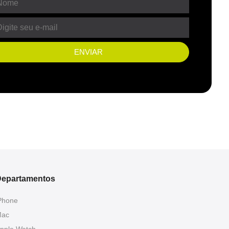
ENVIAR
epartamentos
Phone
ac