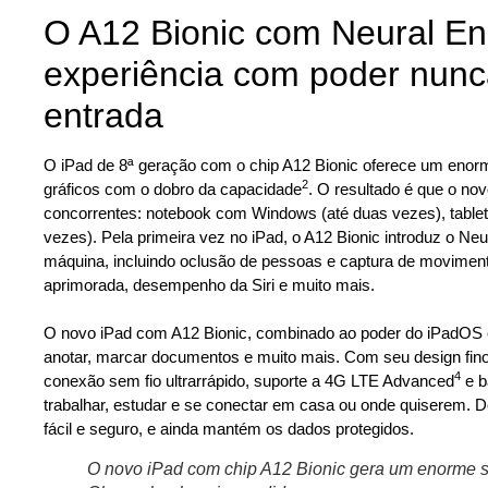
O A12 Bionic com Neural En
experiência com poder nunc
entrada
O iPad de 8ª geração com o chip A12 Bionic oferece um en
2
gráficos com o dobro da capacidade
. O resultado é que o no
concorrentes: notebook com Windows (até duas vezes), tablet
vezes). Pela primeira vez no iPad, o A12 Bionic introduz o N
máquina, incluindo oclusão de pessoas e captura de moviment
aprimorada, desempenho da Siri e muito mais.
_
O novo iPad com A12 Bionic, combinado ao poder do iPadOS e
anotar, marcar documentos e muito mais. Com seu design fino 
4
conexão sem fio ultrarrápido, suporte a 4G LTE Advanced
e b
trabalhar, estudar e se conectar em casa ou onde quiserem.
fácil e seguro, e ainda mantém os dados protegidos.
O novo iPad com chip A12 Bionic gera um enorme s