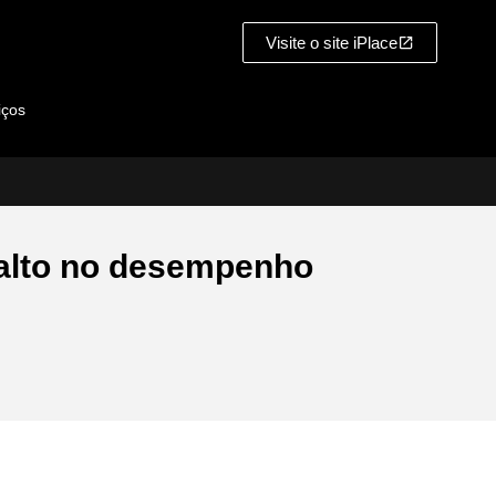
Visite o site iPlace
iços
salto no desempenho