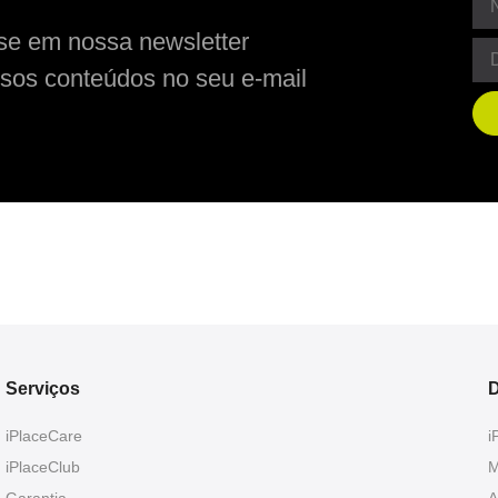
se em nossa newsletter
sos conteúdos no seu e-mail
Serviços
D
iPlaceCare
i
iPlaceClub
M