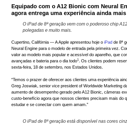
Equipado com o A12 Bionic com Neural En
agora entrega uma experiência ainda mai
O iPad de 8ª geração vem com o poderoso chip A12 
polegadas e muito mais.
Cupertino, Califórnia — A Apple apresentou hoje o
iPad
de 8ª g
Neural Engine para o modelo de entrada pela primeira vez. Co
valor ao modelo mais popular e acessível do aparelho, que con
1
avançadas e bateria para o dia todo
. Os clientes podem reserva
sexta-feira, 18 de setembro, nos Estados Unidos.
_
“Temos o prazer de oferecer aos clientes uma experiência ain
Greg Joswiak, senior vice president of Worldwide Marketing da
aumento de desempenho gerado pelo A12 Bionic, câmeras exce
custo-benefício agora que nossos clientes precisam mais do q
estudar e se conectar com quem amam.”
_
O iPad de 8ª geração está disponível nas cores cin