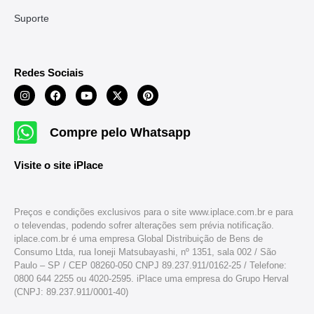
Suporte
Redes Sociais
Compre pelo Whatsapp
Visite o site iPlace
Preços e condições exclusivos para o site www.iplace.com.br e para
o televendas, podendo sofrer alterações sem prévia notificação.
iplace.com.br é uma empresa Global Distribuição de Bens de
Consumo Ltda, rua Ioneji Matsubayashi, nº 1351, sala 002 / São
Paulo – SP / CEP 08260-050 CNPJ 89.237.911/0162-25 / Telefone:
0800 644 2255 ou 4020-2595. iPlace uma empresa do Grupo Herval
(CNPJ: 89.237.911/0001-40)