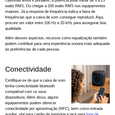
caixinhas leves e portáteis, a potência pode variar de 3 a 25
watts RMS. Ou chegar a 200 watts RMS nos equipamentos
maiores. Já a resposta de frequência indica a faixa de
frequências que a caixa de som consegue reproduzir. Aqui,
procure um valor entre 100 Hz e 20 kHz para assegurar boa
qualidade.
Além desses aspectos, recursos como equalização também
podem contribuir para uma experiência sonora mais adequada
às preferências de cada pessoa.
Conectividade
Certifique-se de que a caixa de som
tenha conectividade bluetooth
compatível com os seus
dispositivos. Além disso, alguns
equipamentos podem oferecer
conectividade por aproximação (NFC), bem como entrada
auxiliar,
slot
para cartão de memória e
jack
para
fone de