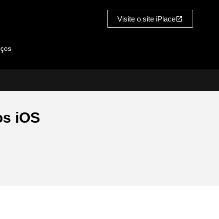
Visite o site iPlace
iços
os iOS