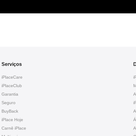
Serviços
D
iPlaceCare
i
iPlaceClub
M
Garantia
A
Seguro
i
BuyBack
A
iPlace Hoje
Á
Carnê iPlace
A