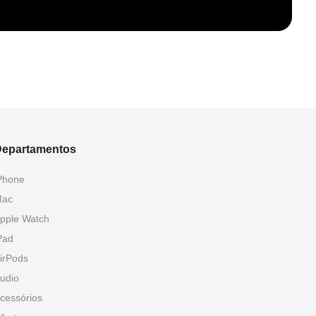
epartamentos
Phone
ac
pple Watch
Pad
irPods
udio
cessórios