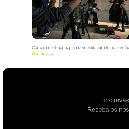
Câmera do iPhone: guia completo para fotos e víde
Leia mais »
Inscreva-
Receba os nos