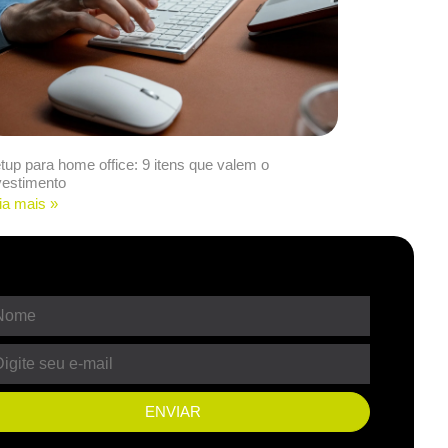
tup para home office: 9 itens que valem o
vestimento
ia mais »
ENVIAR