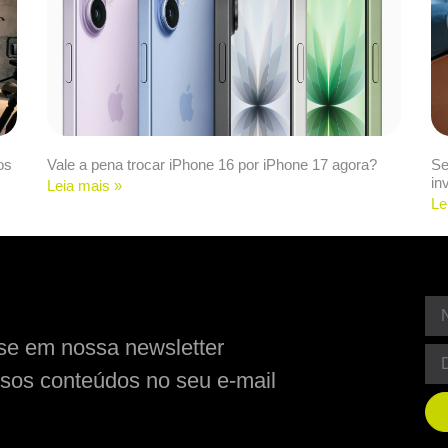
os
Vale a pena trocar iPhone 16 por iPhone 17 agora?
Se
in
Leia mais »
Le
se em nossa newsletter
sos conteúdos no seu e-mail