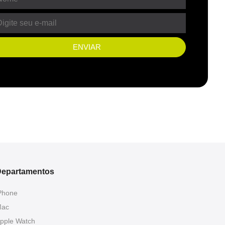
ENVIAR
epartamentos
Phone
ac
pple Watch