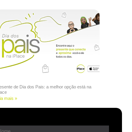
esente de Dia dos Pais: a melhor opção está na
lace
ia mais »