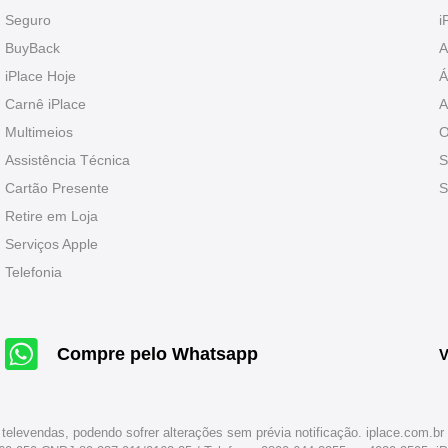
Seguro
i
BuyBack
A
iPlace Hoje
Á
Carnê iPlace
A
Multimeios
O
Assistência Técnica
S
Cartão Presente
S
Retire em Loja
Serviços Apple
Telefonia
Compre pelo Whatsapp
V
 televendas, podendo sofrer alterações sem prévia notificação. iplace.com.