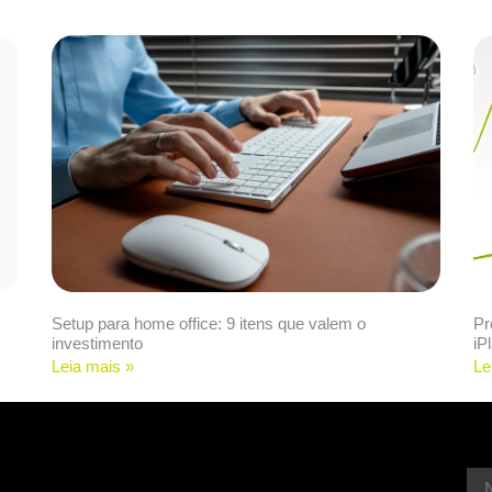
Setup para home office: 9 itens que valem o
Pr
investimento
iP
Leia mais »
Le