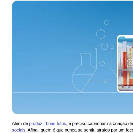
Além de
produzir boas fotos
, é preciso caprichar na criação d
sociais
. Afinal, quem é que nunca se sentiu atraído por um fe