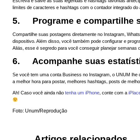
Escreva e salve as suas legendas e hashtags favoritas ant
limites de caracteres e hashtags com o contador integrado do 
5.
Programe e compartilhe s
Compartilhe suas postagens diretamente no Instagram, WhatsA
dispositivo. Além disso, você também pode configurar e progr
Aliás, esse é segredo para você conseguir planejar semanas 
6.
Acompanhe suas estatíst
Se você tem uma conta Business no Instagram, o UNUM lhe d
a melhor hora para postar, melhores hashtags, posts de melh
Ah! Caso você ainda não
tenha um iPhone
, conte com a
iPlac
Foto: Unum/Reprodução
Artigos relacionados