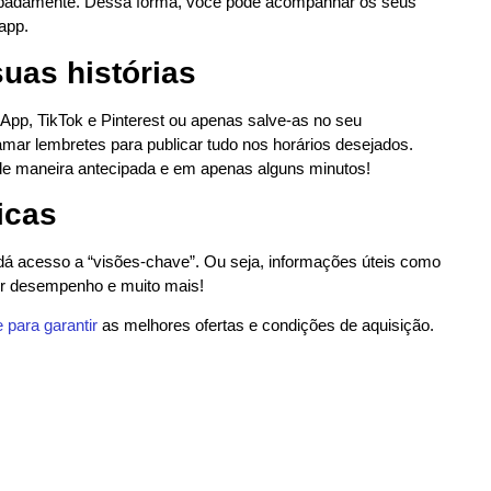
ecipadamente. Dessa forma, você pode acompanhar os seus
app.
uas histórias
pp, TikTok e Pinterest ou apenas salve-as no seu
amar lembretes para publicar tudo nos horários desejados.
de maneira antecipada e em apenas alguns minutos!
icas
á acesso a “visões-chave”. Ou seja, informações úteis como
or desempenho e muito mais!
e para garantir
as melhores ofertas e condições de aquisição.