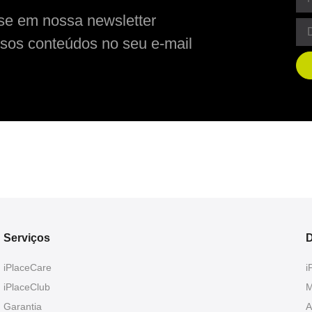
se em nossa newsletter
sos conteúdos no seu e-mail
Serviços
D
iPlaceCare
i
iPlaceClub
M
Garantia
A