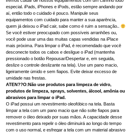
iremos cuidar de nossos equipamentos com um carinho todo
especial. iPads, iPhones e iPods, estão sempre andando por
aí, então todo o cuidado é pouco. Manipule seus
equipamentos com cuidado para manter a sua aparência,
quem já deixou o iPad cair, sabe como é ruim a sensação..
Se você estiver preocupado com possíveis arranhões ou,
você pode usar uma das muitas capas vendidas na iPlace
mais próxima. Para limpar o iPad, é recomendado que você
desconecte todos os cabos e desligue o iPad (mantenha
pressionado o botão Repousar/Despertar e, em seguida,
deslize o controle deslizante na tela). Use um pano macio,
ligeiramente úmido e sem fiapos. Evite deixar excesso de
umidade nas frestas.
ATEN??O:Não use produtos para limpeza de vidro,
produtos de limpeza, sprays, solventes, álcool, amônia ou
abrasivos para limpar o iPad.
O iPad possui um revestimento oleofóbico na tela. Basta
limpar a tela com um pano macio que não solte fiapos para
remover o óleo deixado por suas mãos. A capacidade desse
revestimento para repelir o óleo diminuirá ao longo do tempo
com o uso normal, e esfregar a tela com um material abrasivo