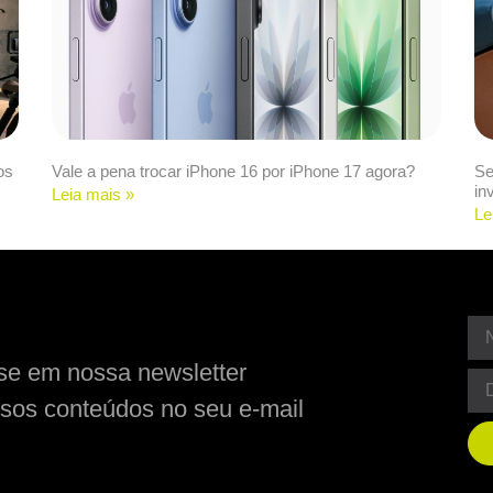
os
Vale a pena trocar iPhone 16 por iPhone 17 agora?
Se
in
Leia mais »
Le
se em nossa newsletter
sos conteúdos no seu e-mail