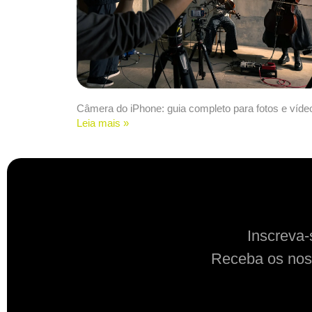
Câmera do iPhone: guia completo para fotos e víde
Leia mais »
Inscreva-
Receba os nos