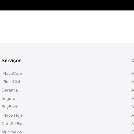
Serviços
D
iPlaceCare
i
iPlaceClub
M
Garantia
A
Seguro
i
BuyBack
A
iPlace Hoje
Á
Carnê iPlace
A
Multimeios
O