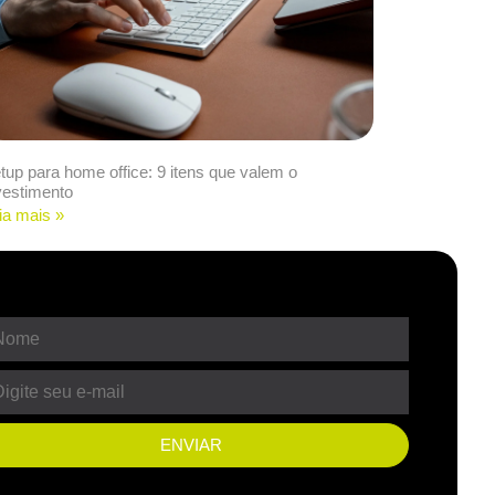
tup para home office: 9 itens que valem o
vestimento
ia mais »
ENVIAR