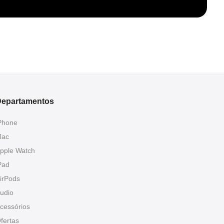
epartamentos
Phone
ac
pple Watch
Pad
irPods
udio
cessórios
fertas