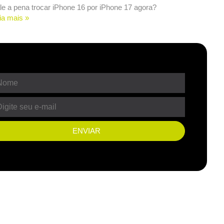
le a pena trocar iPhone 16 por iPhone 17 agora?
ia mais »
ENVIAR