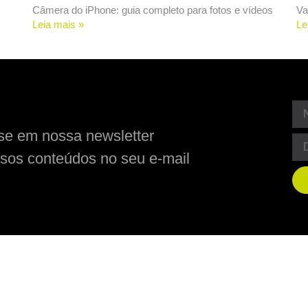
Câmera do iPhone: guia completo para fotos e vídeos
Va
Leia mais »
Le
se em nossa newsletter
sos conteúdos no seu e-mail