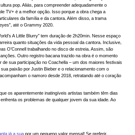
 cultura pop. Aliás, para compreender adequadamente o
Apple TV+ é a melhor opção. Isso porque a obra chega a
iculares da família e da cantora. Além disso, a trama
 eyes”, até o Grammy 2020.
e World’s A Little Blurry” tem duração de 2h20min. Nesse espaço
reira quanto situações da vida pessoal da cantora. Inclusive,
eas O’Connell trabalhando no disco de estreia. Assim, são
anções. Outro registro bacana trazido na obra é o momento
alar de sua participação no Coachella – um dos maiores festivais
ua paixão por Justin Bieber e o relacionamento com o
s acompanham o namoro desde 2018, retratando até o coração
que os aparentemente inatingíveis artistas também têm dias
que enfrenta os problemas de qualquer jovem da sua idade. Ao
anta já a sua
por um pequeno valor mensal! Se preferir,