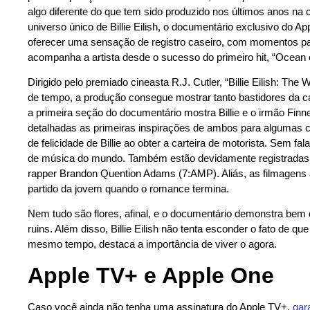
algo diferente do que tem sido produzido nos últimos anos na
universo único de Billie Eilish, o documentário exclusivo do 
oferecer uma sensação de registro caseiro, com momentos part
acompanha a artista desde o sucesso do primeiro hit, “Ocean
Dirigido pelo premiado cineasta R.J. Cutler, “Billie Eilish: Th
de tempo, a produção consegue mostrar tanto bastidores da car
a primeira seção do documentário mostra Billie e o irmão Finn
detalhadas as primeiras inspirações de ambos para algumas c
de felicidade de Billie ao obter a carteira de motorista. Sem f
de música do mundo. Também estão devidamente registradas s
rapper Brandon Quention Adams (7:AMP). Aliás, as filmagen
partido da jovem quando o romance termina.
Nem tudo são flores, afinal, e o documentário demonstra bem 
ruins. Além disso, Billie Eilish não tenta esconder o fato de 
mesmo tempo, destaca a importância de viver o agora.
Apple TV+ e Apple One
Caso você ainda não tenha uma assinatura do Apple TV+,
gar