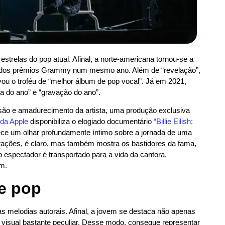
s estrelas do pop atual. Afinal, a norte-americana tornou-se a
as dos prêmios Grammy num mesmo ano. Além de “revelação”,
evou o troféu de “melhor álbum de pop vocal”. Já em 2021,
 do ano” e “gravação do ano”.
são e amadurecimento da artista, uma produção exclusiva
 da Apple
disponibiliza o elogiado documentário
“Billie Eilish:
rece um olhar profundamente íntimo sobre a jornada de uma
ntações, é claro, mas também mostra os bastidores da fama,
 espectador é transportado para a vida da cantora,
m.
e pop
elas melodias autorais. Afinal, a jovem se destaca não apenas
 visual bastante peculiar. Desse modo, consegue representar