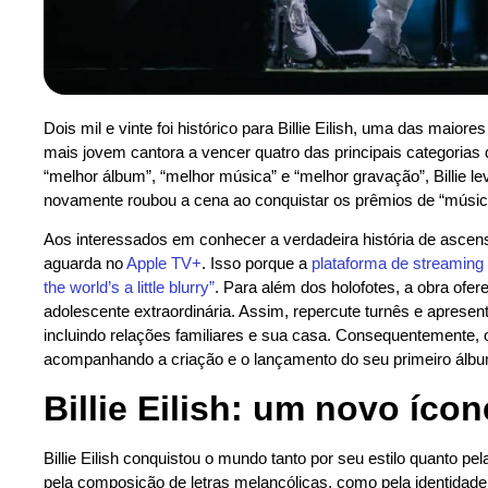
Dois mil e vinte foi histórico para Billie Eilish, uma das maiore
mais jovem cantora a vencer quatro das principais categori
“melhor álbum”, “melhor música” e “melhor gravação”, Billie l
novamente roubou a cena ao conquistar os prêmios de “música
Aos interessados em conhecer a verdadeira história de ascen
aguarda no
Apple TV+
. Isso porque a
plataforma de streaming
the world’s a little blurry”
. Para além dos holofotes, a obra ofe
adolescente extraordinária. Assim, repercute turnês e aprese
incluindo relações familiares e sua casa. Consequentemente, o
acompanhando a criação e o lançamento do seu primeiro álbu
Billie Eilish
: um novo ícon
Billie Eilish conquistou o mundo tanto por seu estilo quanto p
pela composição de letras melancólicas, como pela identidade