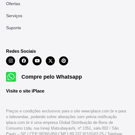
Ofertas
Serviços
Suporte
Redes Sociais
Compre pelo Whatsapp
Visite o site iPlace
Preços e condições exclusivos para o site www.iplace.com.br e para
o televendas, podendo sofrer alterações sem prévia notificação.
iplace.com.br é uma empresa Global Distribuição de Bens de
Consumo Ltda, rua Ioneji Matsubayashi, nº 1351, sala 002 / São
Paulo – SP / CEP 08260-050 CNPJ 89.237.911/0162-25 / Telefone: