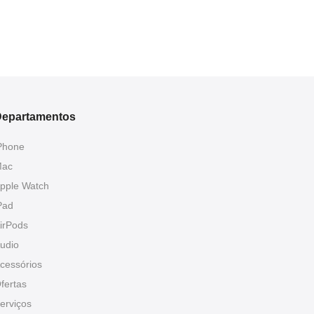
epartamentos
Phone
ac
pple Watch
Pad
irPods
udio
cessórios
fertas
erviços