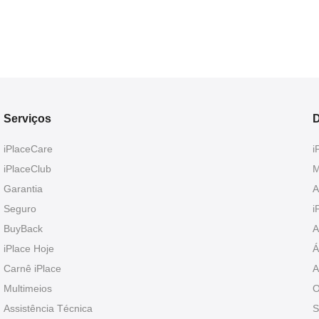
Serviços
D
iPlaceCare
i
iPlaceClub
M
Garantia
A
Seguro
i
BuyBack
A
iPlace Hoje
Á
Carnê iPlace
A
Multimeios
O
Assistência Técnica
S