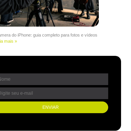
mera do iPhone: guia completo para fotos e vídeos
ia mais »
ENVIAR