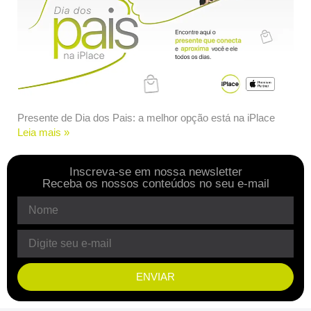
Presente de Dia dos Pais: a melhor opção está na iPlace
Leia mais »
Inscreva-se em nossa newsletter
Receba os nossos conteúdos no seu e-mail
ENVIAR