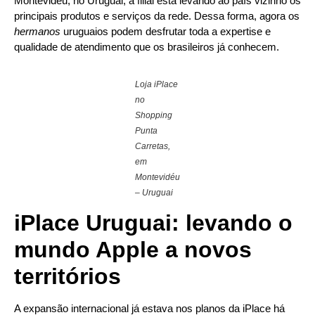
Montevidéu, no Uruguai, a filial está levando ao país vizinho os
principais produtos e serviços da rede. Dessa forma, agora os
hermanos
uruguaios podem desfrutar toda a expertise e
qualidade de atendimento que os brasileiros já conhecem.
Loja iPlace
no
Shopping
Punta
Carretas,
em
Montevidéu
– Uruguai
iPlace Uruguai: levando o
mundo Apple a novos
territórios
A expansão internacional já estava nos planos da iPlace há