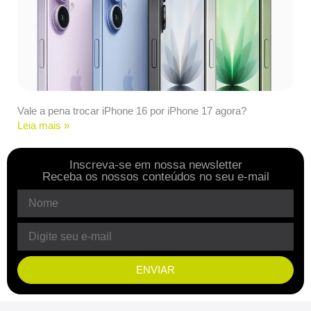
Vale a pena trocar iPhone 16 por iPhone 17 agora?
Leia mais »
Inscreva-se em nossa newsletter
Receba os nossos conteúdos no seu e-mail
ENVIAR