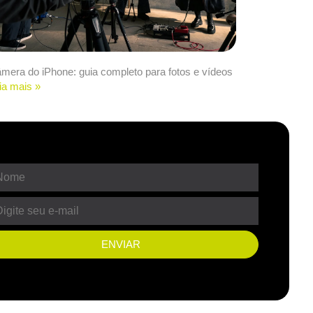
mera do iPhone: guia completo para fotos e vídeos
ia mais »
ENVIAR