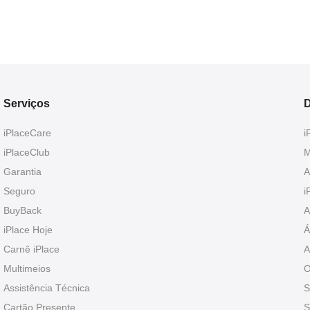
Serviços
D
iPlaceCare
i
iPlaceClub
M
Garantia
A
Seguro
i
BuyBack
A
iPlace Hoje
Á
Carnê iPlace
A
Multimeios
O
Assistência Técnica
S
Cartão Presente
S