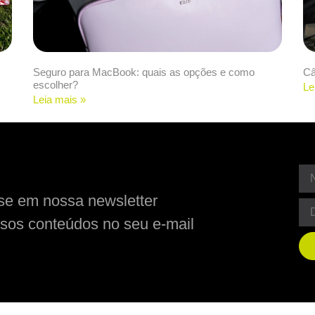
Seguro para MacBook: quais as opções e como
Câ
escolher?
Le
Leia mais »
se em nossa newsletter
sos conteúdos no seu e-mail