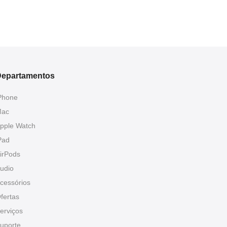
epartamentos
Phone
ac
pple Watch
Pad
irPods
udio
cessórios
fertas
erviços
uporte