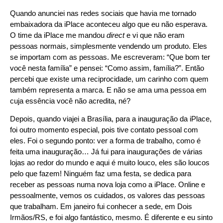
Quando anunciei nas redes sociais que havia me tornado
embaixadora da iPlace aconteceu algo que eu não esperava.
O time da iPlace me mandou
direct
e vi que não eram
pessoas normais, simplesmente vendendo um produto. Eles
se importam com as pessoas. Me escreveram: “Que bom ter
você nesta família” e pensei: “Como assim, família?”. Então
percebi que existe uma reciprocidade, um carinho com quem
também representa a marca. E não se ama uma pessoa em
cuja essência você não acredita, né?
Depois, quando viajei a Brasília, para a inauguração da iPlace,
foi outro momento especial, pois tive contato pessoal com
eles. Foi o segundo ponto: ver a forma de trabalho, como é
feita uma inauguração… Já fui para inaugurações de várias
lojas ao redor do mundo e aqui é muito louco, eles são loucos
pelo que fazem! Ninguém faz uma festa, se dedica para
receber as pessoas numa nova loja como a iPlace. Online e
pessoalmente, vemos os cuidados, os valores das pessoas
que trabalham. Em janeiro fui conhecer a sede, em Dois
Irmãos/RS, e foi algo fantástico, mesmo. É diferente e eu sinto