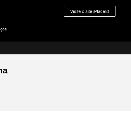
Visite o site iPlace
iços
na