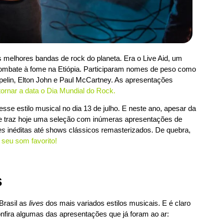
s melhores bandas de rock do planeta. Era o Live Aid, um
 combate à fome na Etiópia. Participaram nomes de peso como
elin, Elton John e Paul McCartney. As apresentações
tornar a data o Dia Mundial do Rock
.
sse estilo musical no dia 13 de julho. E neste ano, apesar da
ce traz hoje uma seleção com inúmeras apresentações de
es
inéditas até shows clássicos remasterizados. De quebra,
r seu som favorito
!
s
Brasil as
lives
dos mais variados estilos musicais. E é claro
Confira algumas das apresentações que já foram ao ar: