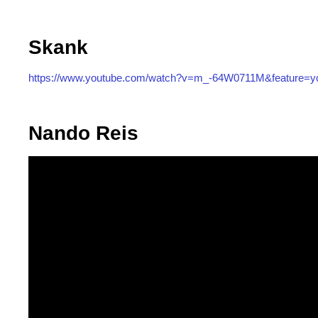
Skank
https://www.youtube.com/watch?v=m_-64W0711M&feature=yo
Nando Reis