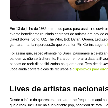
Em 13 de julho de 1985, o mundo parou para assistir e ouvir a
evento beneficente reunindo centenas de artistas em prol do
David Bowie, Sting, U2, The Who, Bob Dylan, Queen, Led Zepp
ganharam tanta repercussão que o cantor Phil Collins sugeriu
Foi assim que, especialmente no Brasil, passamos a celebrar e
pandemia, não será diferente. Para comemorar a data, a iPla
bandas de rock disponibilizadas na quarentena. Tem desde
liv
você ainda confere dicas de recursos e
dispositivos para ouvi
Lives de artistas nacionai
Desde o início da quarentena, tornaram-se frequentes aqui no 
que o rock, inclusive na sua variante pop, não ficou de fora. 