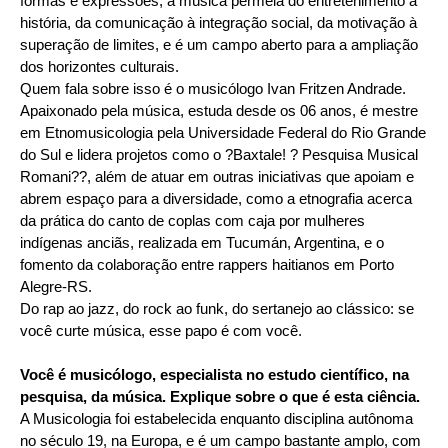
formas e expressões, a música permeia do entretenimento à
história, da comunicação à integração social, da motivação à
superação de limites, e é um campo aberto para a ampliação
dos horizontes culturais.
Quem fala sobre isso é o musicólogo Ivan Fritzen Andrade.
Apaixonado pela música, estuda desde os 06 anos, é mestre
em Etnomusicologia pela Universidade Federal do Rio Grande
do Sul e lidera projetos como o ?Baxtale! ? Pesquisa Musical
Romani??, além de atuar em outras iniciativas que apoiam e
abrem espaço para a diversidade, como a etnografia acerca
da prática do canto de coplas com caja por mulheres
indígenas anciãs, realizada em Tucumán, Argentina, e o
fomento da colaboração entre rappers haitianos em Porto
Alegre-RS.
Do rap ao jazz, do rock ao funk, do sertanejo ao clássico: se
você curte música, esse papo é com você.
Você é musicólogo, especialista no estudo científico, na
pesquisa, da música. Explique sobre o que é esta ciência.
A Musicologia foi estabelecida enquanto disciplina autônoma
no século 19, na Europa, e é um campo bastante amplo, com