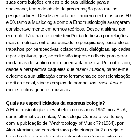
suas contribuições críticas e de sua utilidade para a
sociedade, tem sido objeto de preocupação para muitos
pesquisadores. Desde a virada pós-moderna entre os anos 80
e 90, tanto a Musicologia como a Etnomusicologia avançaram
consideravelmente em termos teóricos. Desde a última, por
exemplo, há uma crescente tendência de busca por relações
mais simétricas entre pesquisador e pesquisado, pautando os
trabalhos por perspectivas colaborativas, dialógicas, aplicadas
e participativas, que, acredito são imprescindíveis para gerar
mudanças de sentido crítico acerca da música. Por outro lado,
desde a perspectiva daqueles que
fazem música
, parece-me
evidente a sua utilização como ferramenta de conscientização
e crítica social, vide exemplos do samba,
rap, rock, funk
e
muitos outros gêneros musicais
.
Quais as especificidades da etnomusicologia?
A Etnomusicologia se estabeleceu nos anos 1950, nos EUA,
como alternativa à então, Musicologia Comparativa, tendo,
com a publicação de ?Anthropology of Music?? (1964), por
Alan Merriam, se caracterizado pela etnografia ? ou seja, o
trabalho de campo de cunho antropológico ? enquanto sua