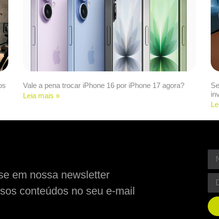
os
Vale a pena trocar iPhone 16 por iPhone 17 agora?
Se
in
Leia mais »
Le
se em nossa newsletter
sos conteúdos no seu e-mail