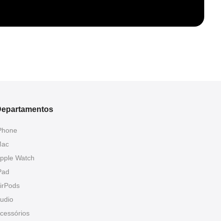
epartamentos
Phone
ac
pple Watch
Pad
irPods
udio
cessórios