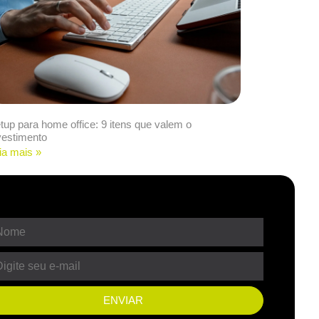
tup para home office: 9 itens que valem o
vestimento
ia mais »
ENVIAR