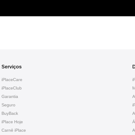
Serviços
D
iPlaceCare
i
iPlaceClub
M
Garantia
A
Seguro
i
BuyBack
A
iPlace Hoje
Á
Carnê iPlace
A