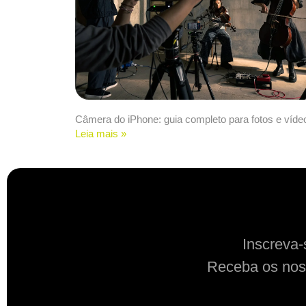
Câmera do iPhone: guia completo para fotos e víde
Leia mais »
Inscreva-
Receba os nos