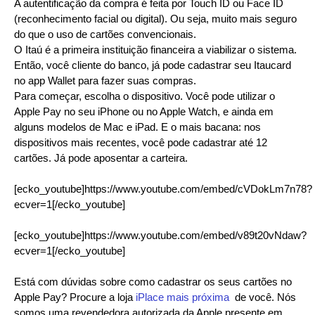
A autentificação da compra é feita por Touch ID ou Face ID
(reconhecimento facial ou digital). Ou seja, muito mais seguro
do que o uso de cartões convencionais.
O Itaú é a primeira instituição financeira a viabilizar o sistema.
Então, você cliente do banco, já pode cadastrar seu Itaucard
no app Wallet para fazer suas compras.
Para começar, escolha o dispositivo. Você pode utilizar o
Apple Pay no seu iPhone ou no Apple Watch, e ainda em
alguns modelos de Mac e iPad. E o mais bacana: nos
dispositivos mais recentes, você pode cadastrar até 12
cartões. Já pode aposentar a carteira.
[ecko_youtube]https://www.youtube.com/embed/cVDokLm7n78?
ecver=1[/ecko_youtube]
[ecko_youtube]https://www.youtube.com/embed/v89t20vNdaw?
ecver=1[/ecko_youtube]
Está com dúvidas sobre como cadastrar os seus cartões no
Apple Pay? Procure a loja
iPlace mais próxima
de você. Nós
somos uma revendedora autorizada da Apple presente em