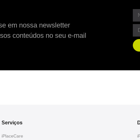
se em nossa newsletter
sos conteúdos no seu e-mail
Serviços
D
iPlaceCare
i