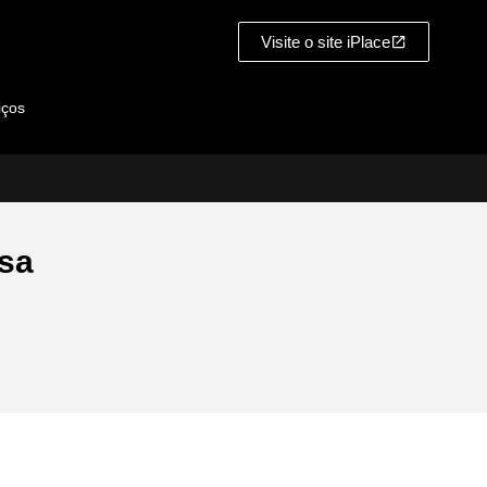
Visite o site iPlace
iços
sa