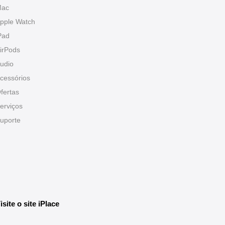
ac
pple Watch
Pad
irPods
udio
cessórios
fertas
erviços
uporte
isite o site iPlace