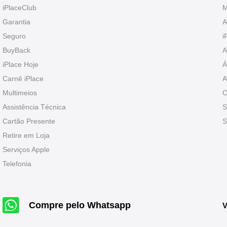
iPlaceClub
M
Garantia
A
Seguro
i
BuyBack
A
iPlace Hoje
Á
Carnê iPlace
A
Multimeios
O
Assistência Técnica
S
Cartão Presente
S
Retire em Loja
Serviços Apple
Telefonia
Compre pelo Whatsapp
V