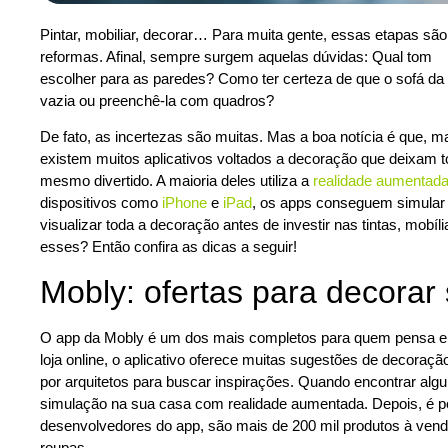
Pintar, mobiliar, decorar… Para muita gente, essas etapas s
reformas. Afinal, sempre surgem aquelas dúvidas: Qual tom
escolher para as paredes? Como ter certeza de que o sofá da l
vazia ou preenchê-la com quadros?
De fato, as incertezas são muitas. Mas a boa notícia é que, ma
existem muitos aplicativos voltados a decoração que deixam t
mesmo divertido. A maioria deles utiliza a
realidade aumentada
dispositivos como
iPhone
e
iPad
, os apps conseguem simular s
visualizar toda a decoração antes de investir nas tintas, mobí
esses? Então confira as dicas a seguir!
Mobly: ofertas para decorar
O app da Mobly é um dos mais completos para quem pensa em
loja online, o aplicativo oferece muitas sugestões de decoraç
por arquitetos para buscar inspirações. Quando encontrar algu
simulação na sua casa com realidade aumentada. Depois, é p
desenvolvedores do app, são mais de 200 mil produtos à venda
roupas.