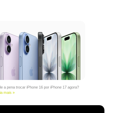
le a pena trocar iPhone 16 por iPhone 17 agora?
ia mais »