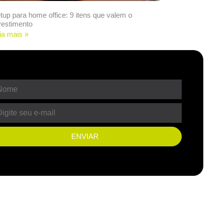
tup para home office: 9 itens que valem o
vestimento
ia mais »
ENVIAR