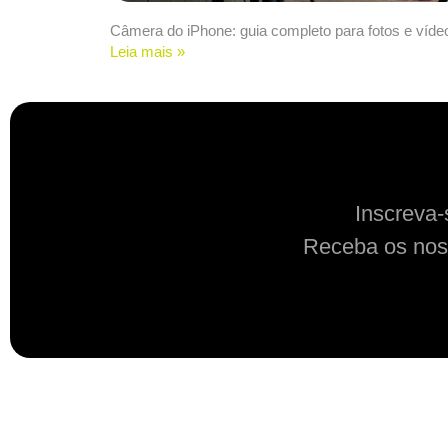
Câmera do iPhone: guia completo para fotos e víde
Leia mais »
Inscreva-
Receba os nos