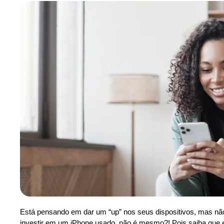
Está pensando em dar um “up” nos seus dispositivos, mas n
investir em um iPhone usado, não é mesmo?! Pois saiba que 