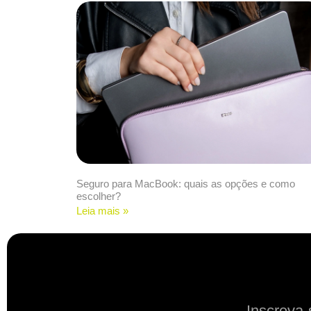
Seguro para MacBook: quais as opções e como
escolher?
Leia mais »
Inscreva-