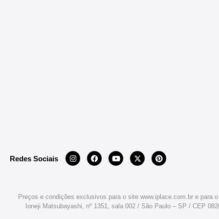
Redes Sociais
Preços e condições exclusivos para o site www.iplace.com.br e para o
Ioneji Matsubayashi, nº 1351, sala 002 / São Paulo – SP / CEP 08