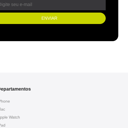
ENVIAR
epartamentos
Phone
ac
pple Watch
Pad