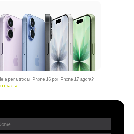
le a pena trocar iPhone 16 por iPhone 17 agora?
ia mais »