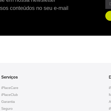
sos conteúdos no seu e-mail
Serviços
D
iPlaceCare
i
iPlaceClub
M
Garantia
A
Seguro
i