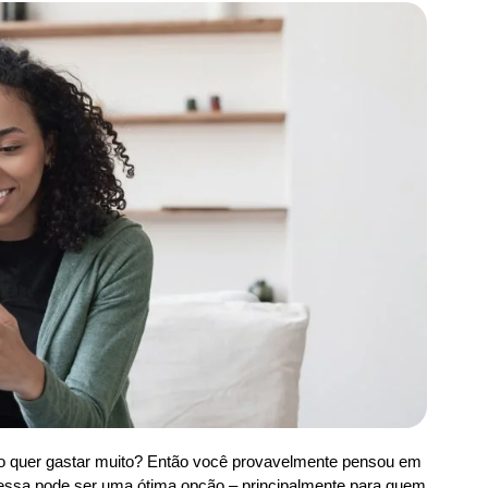
ão quer gastar muito? Então você provavelmente pensou em
essa pode ser uma ótima opção – principalmente para quem