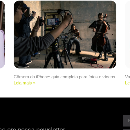
Câmera do iPhone: guia completo para fotos e vídeos
Va
Leia mais »
Le
se em nossa newsletter