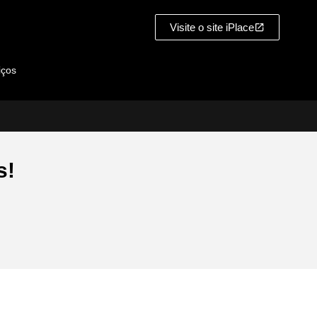
Visite o site iPlace
iços
s!