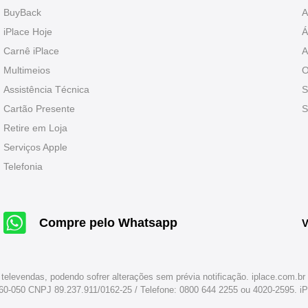
BuyBack
A
iPlace Hoje
Á
Carnê iPlace
A
Multimeios
O
Assistência Técnica
S
Cartão Presente
S
Retire em Loja
Serviços Apple
Telefonia
Compre pelo Whatsapp
V
 televendas, podendo sofrer alterações sem prévia notificação. iplace.com.
260-050 CNPJ 89.237.911/0162-25 / Telefone: 0800 644 2255 ou 4020-2595. 