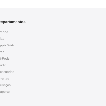
epartamentos
Phone
ac
pple Watch
Pad
irPods
udio
cessórios
fertas
erviços
uporte