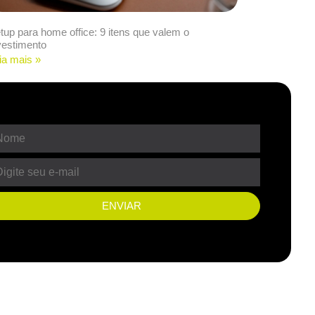
tup para home office: 9 itens que valem o
vestimento
ia mais »
ENVIAR