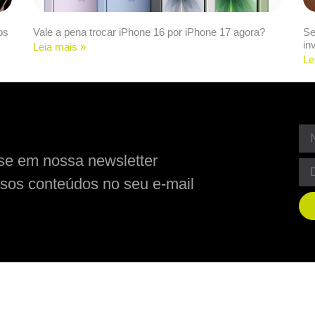
os
Vale a pena trocar iPhone 16 por iPhone 17 agora?
Se
in
Leia mais »
Le
se em nossa newsletter
sos conteúdos no seu e-mail