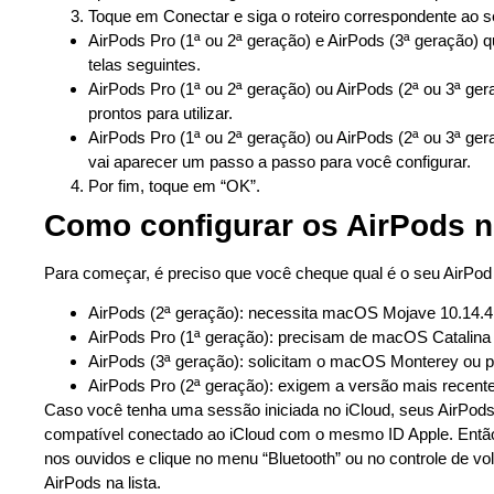
Toque em Conectar e siga o roteiro correspondente ao s
AirPods Pro (1ª ou 2ª geração) e AirPods (3ª geração) 
telas seguintes.
AirPods Pro (1ª ou 2ª geração) ou AirPods (2ª ou 3ª gera
prontos para utilizar.
AirPods Pro (1ª ou 2ª geração) ou AirPods (2ª ou 3ª gera
vai aparecer um passo a passo para você configurar.
Por fim, toque em “OK”.
Como configurar os AirPods 
Para começar, é preciso que você cheque qual é o seu AirPod
AirPods (2ª geração): necessita macOS Mojave 10.14.4 
AirPods Pro (1ª geração): precisam de macOS Catalina 1
AirPods (3ª geração): solicitam o macOS Monterey ou po
AirPods Pro (2ª geração): exigem a versão mais recen
Caso você tenha uma sessão iniciada no iCloud, seus AirPods
compatível conectado ao iCloud com o mesmo ID Apple. Então
nos ouvidos e clique no menu “Bluetooth” ou no controle de 
AirPods na lista.