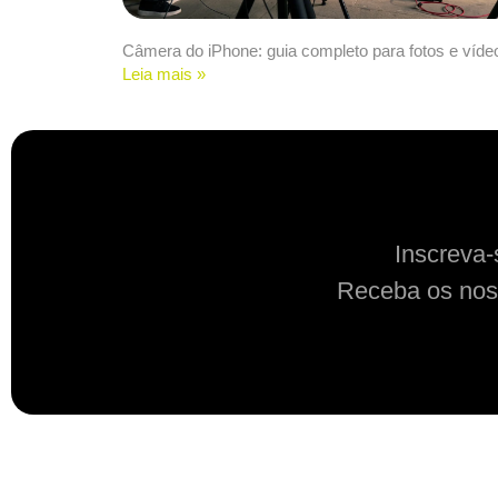
Câmera do iPhone: guia completo para fotos e víde
Leia mais »
Inscreva-
Receba os nos