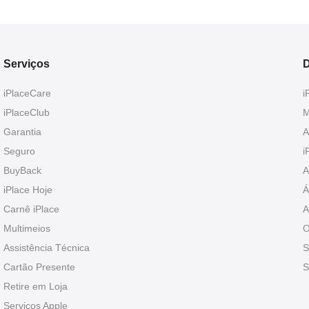
Serviços
D
iPlaceCare
i
iPlaceClub
M
Garantia
A
Seguro
i
BuyBack
A
iPlace Hoje
Á
Carnê iPlace
A
Multimeios
O
Assistência Técnica
S
Cartão Presente
S
Retire em Loja
Serviços Apple