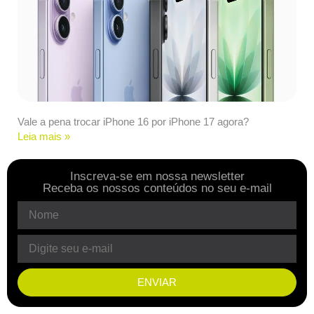
Vale a pena trocar iPhone 16 por iPhone 17 agora?
Leia mais »
Inscreva-se em nossa newsletter
Receba os nossos conteúdos no seu e-mail
ENVIAR