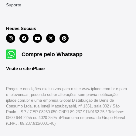
Suporte
Redes Sociais
Compre pelo Whatsapp
Visite o site iPlace
Preços e condições exclusivos para o site www.iplace.com.br e para
o televendas, podendo sofrer alterações sem prévia notificação.
iplace.com.br é uma empresa Global Distribuição de Bens de
Consumo Ltda, rua Ioneji Matsubayashi, nº 1351, sala 002 / São
Paulo – SP / CEP 08260-050 CNPJ 89.237.911/0162-25 / Telefone:
0800 644 2255 ou 4020-2595. iPlace uma empresa do Grupo Herval
(CNPJ: 89.237.911/0001-40)