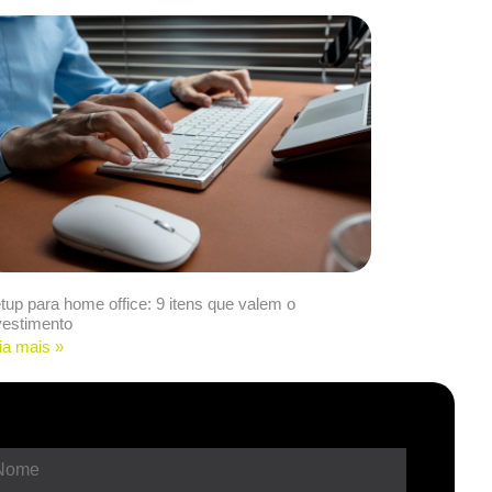
tup para home office: 9 itens que valem o
vestimento
ia mais »