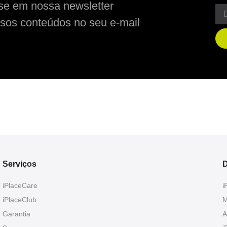
se em nossa newsletter
sos conteúdos no seu e-mail
Serviços
D
iPlaceCare
i
iPlaceClub
M
Garantia
A