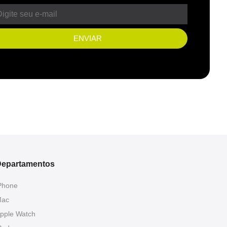
ENVIAR
epartamentos
Phone
ac
pple Watch