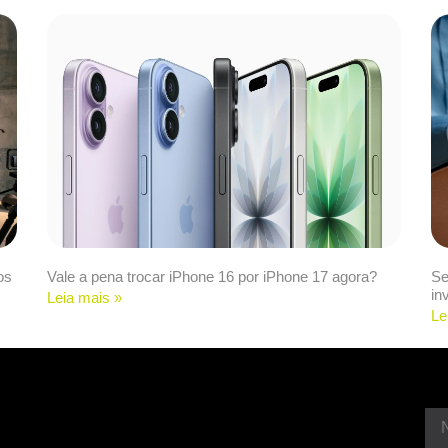
os
Vale a pena trocar iPhone 16 por iPhone 17 agora?
Se
in
Leia mais »
Le