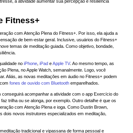
stresse, a atividade aumentar sua percepção e resiliência
e Fitness+
ração com Atenção Plena do Fitness+. Por isso, ela ajuda a
sensação de bem-estar geral. Inclusive, usuários do Fitness+
e nove temas de meditação guiada. Como objetivo, bondade,
iliência.
qualidade no
iPhone
,
iPad
e
Apple TV
. Ao mesmo tempo, as
nção Plena, no Apple Watch, semanalmente. Logo, você
gar. Aliás, as novas meditações em áudio no Fitness+ podem
 com
fones de ouvido com Bluetooth
emparelhados.
m conseguirá acompanhar a atividade com o app Exercício do
z trilha ou se alonga, por exemplo. Outro detalhe é que os
uperação com Atenção Plena e ioga. Como Dustin Brown,
 dois novos instrutores especializados em meditação,
meditação tradicional e vipassana de forma pessoal e