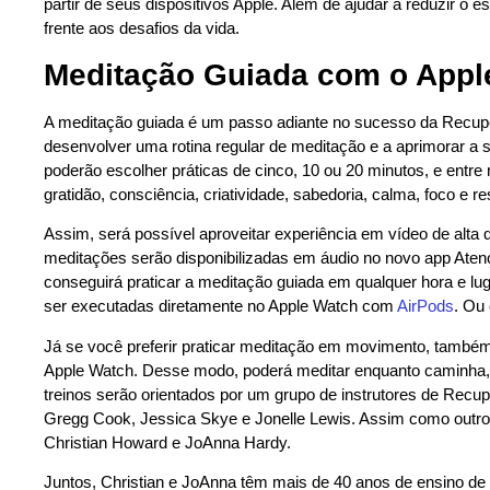
partir de seus dispositivos Apple. Além de ajudar a reduzir o e
frente aos desafios da vida.
Meditação Guiada com o Appl
A meditação guiada é um passo adiante no sucesso da Recupe
desenvolver uma rotina regular de meditação e a aprimorar a 
poderão escolher práticas de cinco, 10 ou 20 minutos, e entr
gratidão, consciência, criatividade, sabedoria, calma, foco e res
Assim, será possível aproveitar experiência em vídeo de alta 
meditações serão disponibilizadas em áudio no novo app Ate
conseguirá praticar a meditação guiada em qualquer hora e lu
ser executadas diretamente no Apple Watch com
AirPods
. Ou
Já se você preferir praticar meditação em movimento, també
Apple Watch. Desse modo, poderá meditar enquanto caminha, fa
treinos serão orientados por um grupo de instrutores de Rec
Gregg Cook, Jessica Skye e Jonelle Lewis. Assim como outros
Christian Howard e JoAnna Hardy.
Juntos, Christian e JoAnna têm mais de 40 anos de ensino de 