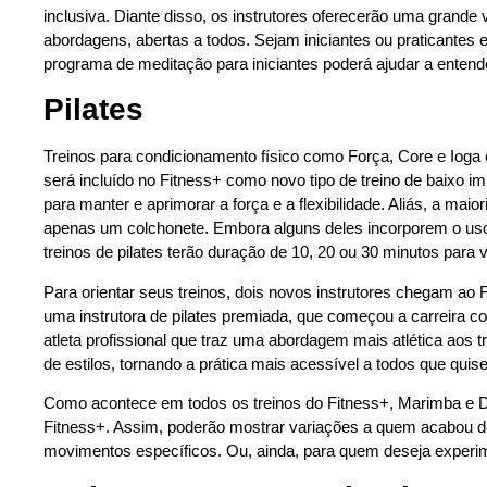
inclusiva. Diante disso, os instrutores oferecerão uma grande 
abordagens, abertas a todos. Sejam iniciantes ou praticante
programa de meditação para iniciantes poderá ajudar a enten
Pilates
Treinos para condicionamento físico como Força, Core e Ioga e
será incluído no Fitness+ como novo tipo de treino de baixo i
para manter e aprimorar a força e a flexibilidade. Aliás, a maio
apenas um colchonete. Embora alguns deles incorporem o uso d
treinos de pilates terão duração de 10, 20 ou 30 minutos para 
Para orientar seus treinos, dois novos instrutores chegam ao
uma instrutora de pilates premiada, que começou a carreira co
atleta profissional que traz uma abordagem mais atlética aos
de estilos, tornando a prática mais acessível a todos que qui
Como acontece em todos os treinos do Fitness+, Marimba e D
Fitness+. Assim, poderão mostrar variações a quem acabou d
movimentos específicos. Ou, ainda, para quem deseja experi