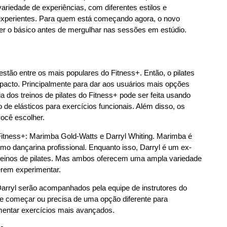
variedade de experiências, com diferentes estilos e
s experientes. Para quem está começando agora, o novo
der o básico antes de mergulhar nas sessões em estúdio.
stão entre os mais populares do Fitness+. Então, o pilates
mpacto. Principalmente para dar aos usuários mais opções
ria dos treinos de pilates do Fitness+ pode ser feita usando
e elásticos para exercícios funcionais. Além disso, os
você escolher.
 Fitness+: Marimba Gold-Watts e Darryl Whiting. Marimba é
mo dançarina profissional. Enquanto isso, Darryl é um ex-
 treinos de pilates. Mas ambos oferecem uma ampla variedade
serem experimentar.
arryl serão acompanhados pela equipe de instrutores do
e começar ou precisa de uma opção diferente para
mentar exercícios mais avançados.